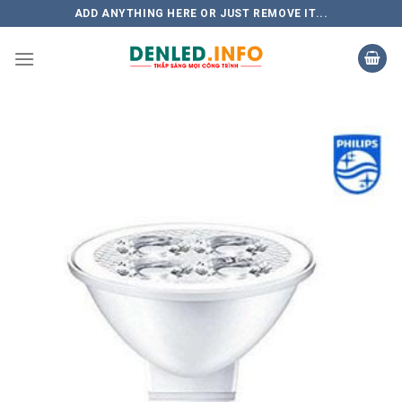
Skip
ADD ANYTHING HERE OR JUST REMOVE IT...
to
content