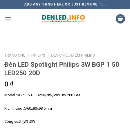
Skip
ADD ANYTHING HERE OR JUST REMOVE IT...
to
content
TRANG CHỦ
PHILIPS
ĐÈN CHIẾU ĐIỂM PHILIPS
/
/
Đèn LED Spotlight Philips 3W BGP 1 50
LED250 20D
0
₫
Model :BGP 1 50 LED250/NW/WW 3W 20D GM
Kích thước :∅60x80x98,5mm
Công suất (W) :3W