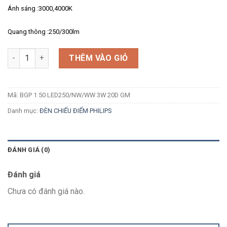
Ánh sáng :3000,4000K
Quang thông :250/300lm
Số lượng
THÊM VÀO GIỎ
Mã:
BGP 1 50 LED250/NW/WW 3W 20D GM
Danh mục:
ĐÈN CHIẾU ĐIỂM PHILIPS
ĐÁNH GIÁ (0)
Đánh giá
Chưa có đánh giá nào.