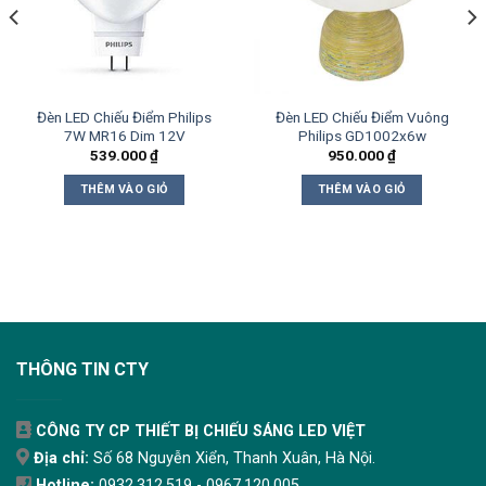
Đèn LED Chiếu Điểm Philips
Đèn LED Chiếu Điểm Vuông
7W MR16 Dim 12V
Philips GD1002x6w
539.000
₫
950.000
₫
THÊM VÀO GIỎ
THÊM VÀO GIỎ
THÔNG TIN CTY
CÔNG TY CP THIẾT BỊ CHIẾU SÁNG LED VIỆT
Địa chỉ:
Số 68 Nguyễn Xiển, Thanh Xuân, Hà Nội.
Hotline:
0932.312.519 - 0967.120.005