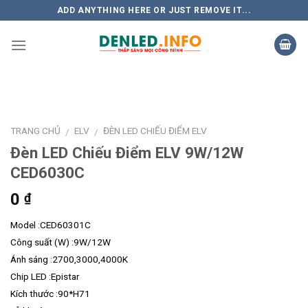
Skip
ADD ANYTHING HERE OR JUST REMOVE IT...
to
content
TRANG CHỦ
ELV
ĐÈN LED CHIẾU ĐIỂM ELV
/
/
Đèn LED Chiếu Điểm ELV 9W/12W
CED6030C
0
₫
Model :CED60301C
Công suất (W) :9W/12W
Ánh sáng :2700,3000,4000K
Chip LED :Epistar
Kích thước :90*H71