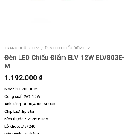
TRANG CHỦ
ELV
ĐÈN LED CHIẾU ĐIỂM ELV
/
/
Đèn LED Chiếu Điểm ELV 12W ELV803E-
M
1.192.000
₫
Model :ELV803E-M
Công suất (W) :12W
Ánh sáng :3000,4000,6000K
Chip LED :Epistar
Kích thước :92*260*H85
Lỗ khoét :75*240
Bảo Hành:24 Tháng