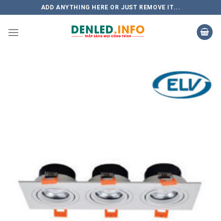
Skip
ADD ANYTHING HERE OR JUST REMOVE IT...
to
content