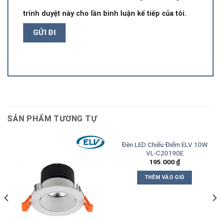
trình duyệt này cho lần bình luận kế tiếp của tôi.
SẢN PHẨM TƯƠNG TỰ
Đèn LED Chiếu Điểm ELV 10W
VL-C20190E
195.000
₫
THÊM VÀO GIỎ