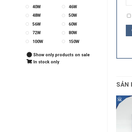
40W
46W
48W
50W
56W
60W
72W
80W
100W
150W
Show only products on sale
In stock only
SẢN 
LED Búp Trụ DOS 30W
TLC TLC-DOS-30W
262.000
₫
THÊM VÀO GIỎ