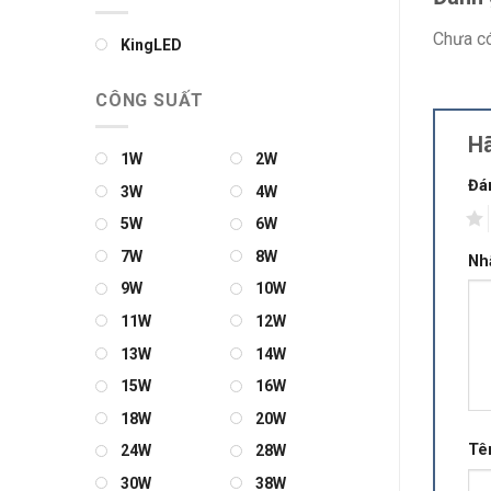
Chưa có
KingLED
CÔNG SUẤT
Hã
1W
2W
Đá
3W
4W
1
5W
6W
7W
8W
Nh
9W
10W
11W
12W
13W
14W
15W
16W
18W
20W
Tê
24W
28W
30W
38W