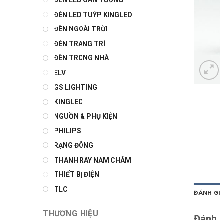
ĐÈN LED GẮN TƯỜNG
ĐÈN LED TUÝP KINGLED
ĐÈN NGOÀI TRỜI
ĐÈN TRANG TRÍ
ĐÈN TRONG NHÀ
ELV
GS LIGHTING
KINGLED
NGUỒN & PHỤ KIỆN
PHILIPS
RẠNG ĐÔNG
THANH RAY NAM CHÂM
THIẾT BỊ ĐIỆN
TLC
ĐÁNH GI
THƯƠNG HIỆU
Đánh 