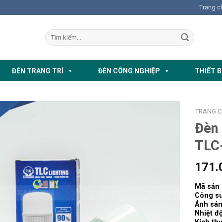
Trang c
ĐÈN TRANG TRÍ
ĐÈN CÔNG NGHIỆP
THIẾT B
TRANG 
Đèn
TLC
171.
Mã sản
Công su
Ánh sá
Nhiệt đ