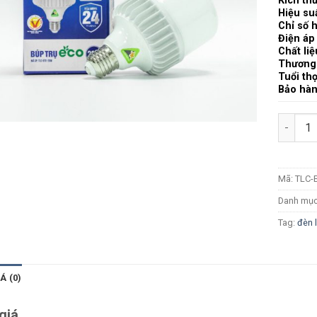
Kích th
Hiệu su
Chỉ số 
Điện áp
Chất liệ
Thương
Tuổi th
Bảo hà
Số lượn
Mã:
TLC-
Danh mụ
Tag:
đèn 
Á (0)
giá