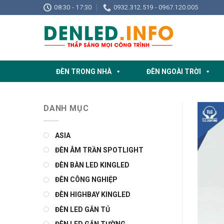
Skip
08:30 - 17:30
0932.312.519 - 0967.120.005
to
content
ĐÈN TRONG NHÀ
ĐÈN NGOÀI TRỜI
DANH MỤC
ASIA
ĐÈN ÂM TRẦN SPOTLIGHT
ĐÈN BÀN LED KINGLED
ĐÈN CÔNG NGHIỆP
ĐÈN HIGHBAY KINGLED
ĐÈN LED GẮN TỦ