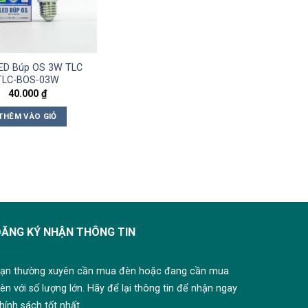
ED Búp OS 3W TLC
TLC-BOS-03W
40.000
₫
THÊM VÀO GIỎ
ĐĂNG KÝ NHẬN THÔNG TIN
ạn thường xuyên cần mua đèn hoặc đang cần mua
èn với số lượng lớn. Hãy để lại thông tin để nhận ngay
hính sách tốt nhất.