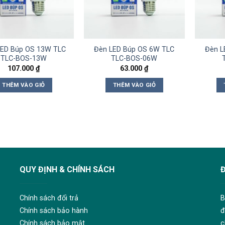
LED Búp OS 13W TLC
Đèn LED Búp OS 6W TLC
Đèn L
TLC-BOS-13W
TLC-BOS-06W
107.000
₫
63.000
₫
THÊM VÀO GIỎ
THÊM VÀO GIỎ
QUY ĐỊNH & CHÍNH SÁCH
Chính sách đổi trả
B
Chính sách bảo hành
đ
Chính sách bảo mật
c