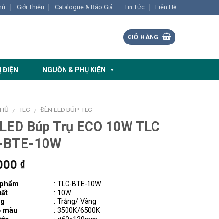
hủ
Giới Thiệu
Catalogue & Báo Giá
Tin Tức
Liên Hệ
GIỎ HÀNG
Ị ĐIỆN
NGUỒN & PHỤ KIỆN
CHỦ
TLC
ĐÈN LED BÚP TLC
/
/
 LED Búp Trụ ECO 10W TLC
-BTE-10W
000
₫
 phẩm
: TLC-BTE-10W
ất
: 10W
ng
: Trắng/ Vàng
ộ màu
: 3500K/6500K