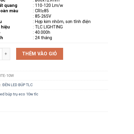
ước
: ø60x129mm
ất quang
: 110-120 Lm/w
hoàn màu
: CRI≥85
: 85-265V
u
: Hợp kim nhôm, sơn tĩnh điện
 hiệu
: TLC LIGHTING
ọ
: 40.000h
nh
: 24 tháng
g
THÊM VÀO GIỎ
BTE-10W
c:
ĐÈN LED BÚP TLC
led búp trụ eco 10w tlc