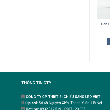
Đèn LED Búp OS 10W TLC
Đèn 
TLC-BOS-10W
85.000
₫
THÊM VÀO GIỎ
THÔNG TIN CTY
CÔNG TY CP THIẾT BỊ CHIẾU SÁNG LED VIỆT
Địa chỉ:
Số 68 Nguyễn Xiển, Thanh Xuân, Hà Nội.
Hotline:
0932.312.519 - 0967.120.005