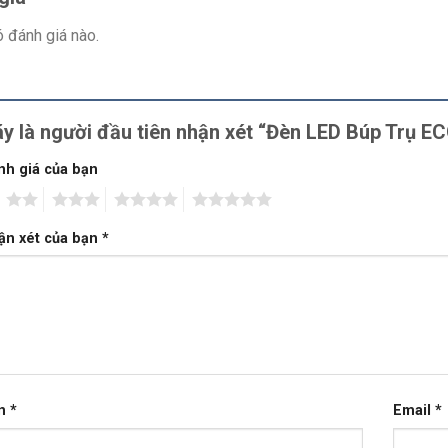
 đánh giá nào.
y là người đầu tiên nhận xét “Đèn LED Búp Trụ
nh giá của bạn
2
3
4
5
ận xét của bạn
*
n
*
Email
*