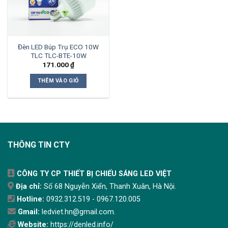
Đèn LED Búp Trụ ECO 10W
TLC TLC-BTE-10W
171.000
₫
THÊM VÀO GIỎ
THÔNG TIN CTY
CÔNG TY CP THIẾT BỊ CHIẾU SÁNG LED VIỆT
Địa chỉ:
Số 68 Nguyễn Xiển, Thanh Xuân, Hà Nội.
Hotline:
0932.312.519 - 0967.120.005
Gmail:
ledviet.hn@gmail.com.
Website:
https://denled.info/