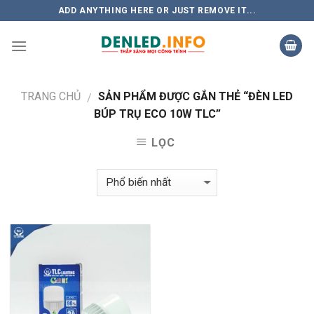
Skip
ADD ANYTHING HERE OR JUST REMOVE IT...
to
content
TRANG CHỦ
SẢN PHẨM ĐƯỢC GẮN THẺ “ĐÈN LED
/
BÚP TRỤ ECO 10W TLC”
LỌC