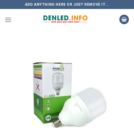
Skip
ADD ANYTHING HERE OR JUST REMOVE IT...
to
content