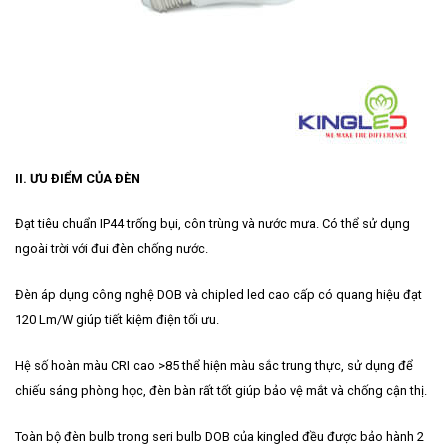
II. ƯU ĐIỂM CỦA ĐÈN
Đạt tiêu chuẩn IP44 trống bụi, côn trùng và nước mưa. Có thể sử dụng
ngoài trời với đui đèn chống nước.
Đèn áp dụng công nghệ DOB và chipled led cao cấp có quang hiệu đạt
120 Lm/W giúp tiết kiệm điện tối ưu.
Hệ số hoàn màu CRI cao >85 thể hiện màu sắc trung thực, sử dụng để
chiếu sáng phòng học, đèn bàn rất tốt giúp bảo vệ mắt và chống cận thị.
Toàn bộ đèn bulb trong seri bulb DOB của kingled đều được bảo hành 2