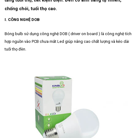
tăng tuổi thọ, tiết kiệm điện. Đèn có ánh sáng tự nhiên,
chống chói, tuổi thọ cao.
I. CÔNG NGHỆ DOB
Bóng bulb sử dụng công nghệ DOB ( driver on board ) là công nghệ tích
hợp nguồn vào PCB chưa mắt Led giúp nâng cao chất lượng và kéo dài
tuổi thọ đèn.