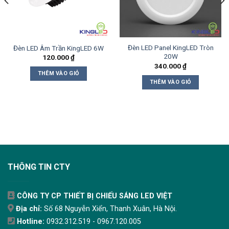
Đèn LED Panel KingLED Tròn
Đèn LED Âm Trần KingLED 6W
20W
120.000
₫
340.000
₫
THÊM VÀO GIỎ
THÊM VÀO GIỎ
THÔNG TIN CTY
CÔNG TY CP THIẾT BỊ CHIẾU SÁNG LED VIỆT
Địa chỉ:
Số 68 Nguyễn Xiển, Thanh Xuân, Hà Nội.
Hotline:
0932.312.519 - 0967.120.005