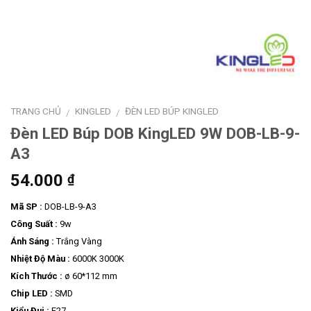
TRANG CHỦ
KINGLED
ĐÈN LED BÚP KINGLED
/
/
Đèn LED Búp DOB KingLED 9W DOB-LB-9-
A3
54.000
₫
Mã SP :
DOB-LB-9-A3
Công Suất :
9w
Ánh Sáng :
Trắng Vàng
Nhiệt Độ Màu :
6000K 3000K
Kích Thước :
ø 60*112 mm
Chip LED :
SMD
Kiểu Đui :
E27