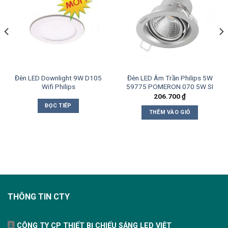
Đèn LED Downlight 9W D105
Đèn LED Âm Trần Philips 5W
Wifi Philips
59775 POMERON 070 5W SI
206.700
₫
ĐỌC TIẾP
THÊM VÀO GIỎ
THÔNG TIN CTY
CÔNG TY CP THIẾT BỊ CHIẾU SÁNG LED VIỆT