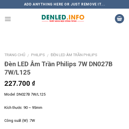
Skip
ADD ANYTHING HERE OR JUST REMOVE IT...
to
content
TRANG CHỦ
PHILIPS
ĐÈN LED ÂM TRẦN PHILIPS
/
/
Đèn LED Âm Trần Philips 7W DN027B
7W/L125
227.700
₫
Model :DN027B 7W/L125
Kích thước :90 ~ 95mm
Công suất (W) :7W