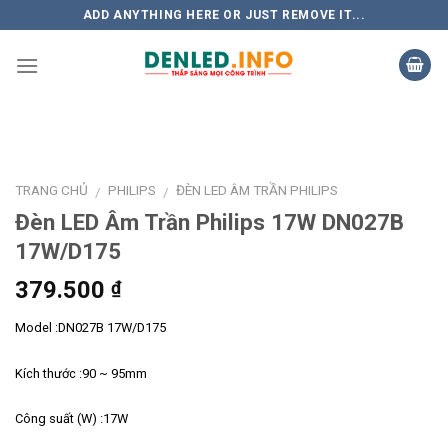
Skip
ADD ANYTHING HERE OR JUST REMOVE IT...
to
content
TRANG CHỦ
PHILIPS
ĐÈN LED ÂM TRẦN PHILIPS
/
/
Đèn LED Âm Trần Philips 17W DN027B
17W/D175
379.500
₫
Model :DN027B 17W/D175
Kích thước :90 ~ 95mm
Công suất (W) :17W