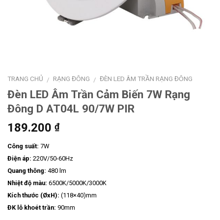
TRANG CHỦ
RẠNG ĐÔNG
ĐÈN LED ÂM TRẦN RẠNG ĐÔNG
/
/
Đèn LED Âm Trần Cảm Biến 7W Rạng
Đông D AT04L 90/7W PIR
189.200
₫
Công suất:
7W
Điện áp:
220V/50-60Hz
Quang thông:
480 lm
Nhiệt độ màu:
6500K/5000K/3000K
Kích thước (ØxH):
(118×40)mm
ĐK lỗ khoét trần:
90mm