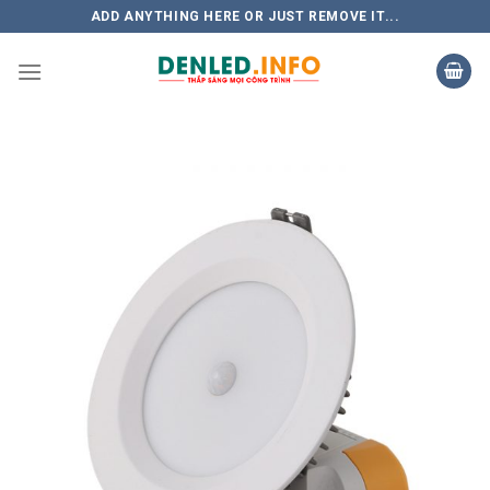
Skip
ADD ANYTHING HERE OR JUST REMOVE IT...
to
content