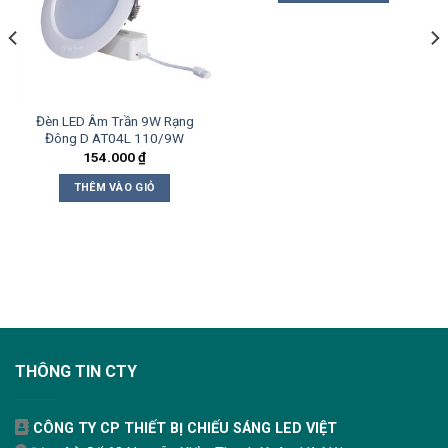
Đèn LED Âm Trần 9W Rạng
Đông D AT04L 110/9W
154.000
₫
THÊM VÀO GIỎ
THÔNG TIN CTY
CÔNG TY CP THIẾT BỊ CHIẾU SÁNG LED VIỆT