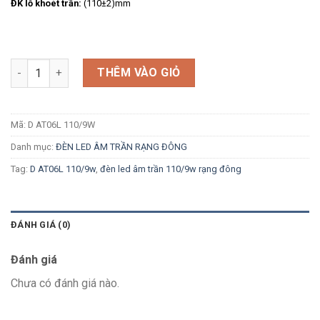
ĐK lỗ khoét trần:
(110±2)mm
Số lượng
THÊM VÀO GIỎ
Mã:
D AT06L 110/9W
Danh mục:
ĐÈN LED ÂM TRẦN RẠNG ĐÔNG
Tag:
D AT06L 110/9w
,
đèn led âm trần 110/9w rạng đông
ĐÁNH GIÁ (0)
Đánh giá
Chưa có đánh giá nào.