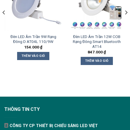
Đèn LED Âm Trần 9W Rạng
Đèn LED Âm Trần 12W COB
Đông D AT04L 110/9W
Rạng Đông Smart Bluetooth
AT14
154.000
₫
847.000
₫
THÊM VÀO GIỎ
THÊM VÀO GIỎ
THÔNG TIN CTY
CÔNG TY CP THIẾT BỊ CHIẾU SÁNG LED VIỆT