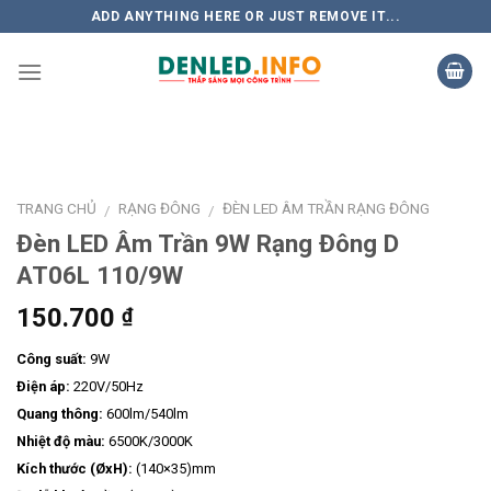
Skip
ADD ANYTHING HERE OR JUST REMOVE IT...
to
content
TRANG CHỦ
RẠNG ĐÔNG
ĐÈN LED ÂM TRẦN RẠNG ĐÔNG
/
/
Đèn LED Âm Trần 9W Rạng Đông D
AT06L 110/9W
150.700
₫
Công suất:
9W
Điện áp:
220V/50Hz
Quang thông:
600lm/540lm
Nhiệt độ màu:
6500K/3000K
Kích thước (ØxH):
(140×35)mm