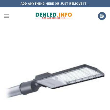
Skip
ADD ANYTHING HERE OR JUST REMOVE IT...
to
content