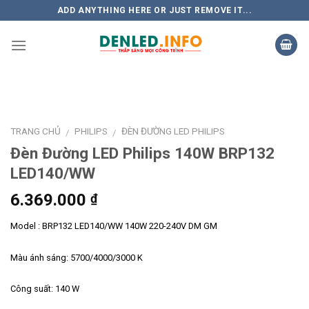
Skip
ADD ANYTHING HERE OR JUST REMOVE IT...
to
content
TRANG CHỦ
PHILIPS
ĐÈN ĐƯỜNG LED PHILIPS
/
/
Đèn Đường LED Philips 140W BRP132
LED140/WW
6.369.000
₫
Model : BRP132 LED140/WW 140W 220-240V DM GM
Màu ánh sáng: 5700/4000/3000 K
Công suất: 140 W