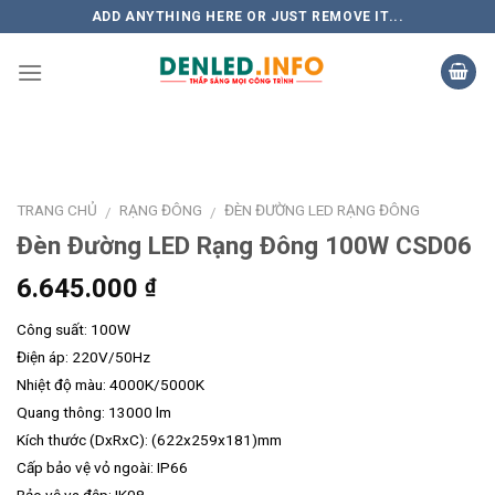
Skip
ADD ANYTHING HERE OR JUST REMOVE IT...
to
content
TRANG CHỦ
RẠNG ĐÔNG
ĐÈN ĐƯỜNG LED RẠNG ĐÔNG
/
/
Đèn Đường LED Rạng Đông 100W CSD06
6.645.000
₫
Công suất: 100W
Điện áp: 220V/50Hz
Nhiệt độ màu: 4000K/5000K
Quang thông: 13000 lm
Kích thước (DxRxC): (622x259x181)mm
Cấp bảo vệ vỏ ngoài: IP66
Bảo vệ va đập: IK08