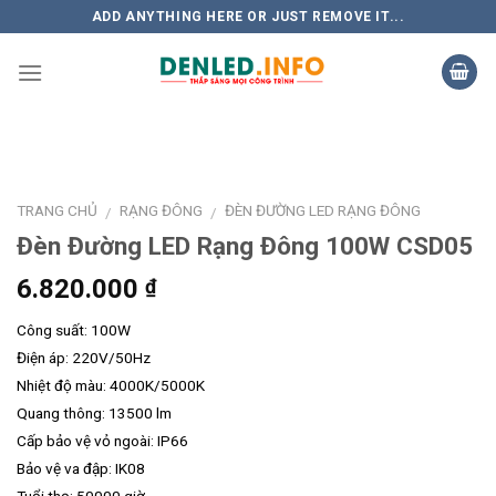
Skip
ADD ANYTHING HERE OR JUST REMOVE IT...
to
content
TRANG CHỦ
RẠNG ĐÔNG
ĐÈN ĐƯỜNG LED RẠNG ĐÔNG
/
/
Đèn Đường LED Rạng Đông 100W CSD05
6.820.000
₫
Công suất: 100W
Điện áp: 220V/50Hz
Nhiệt độ màu: 4000K/5000K
Quang thông: 13500 lm
Cấp bảo vệ vỏ ngoài: IP66
Bảo vệ va đập: IK08
Tuổi thọ: 50000 giờ