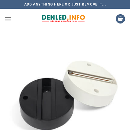
Skip
ADD ANYTHING HERE OR JUST REMOVE IT...
to
content