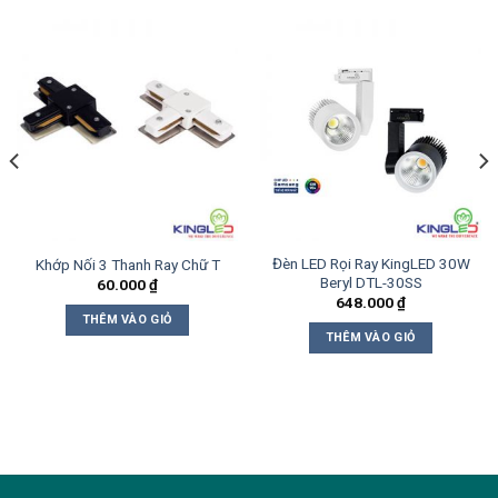
Đèn LED Rọi Ray KingLED 30W
Khớp Nối 3 Thanh Ray Chữ T
Beryl DTL-30SS
60.000
₫
648.000
₫
THÊM VÀO GIỎ
THÊM VÀO GIỎ