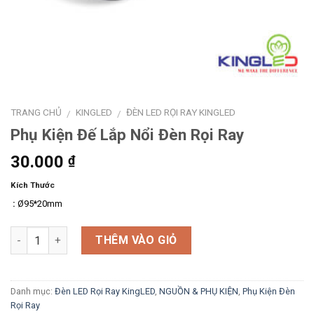
TRANG CHỦ
KINGLED
ĐÈN LED RỌI RAY KINGLED
/
/
Phụ Kiện Đế Lắp Nổi Đèn Rọi Ray
30.000
₫
Kích Thước
:
Ø95*20mm
Số lượng
THÊM VÀO GIỎ
Danh mục:
Đèn LED Rọi Ray KingLED
,
NGUỒN & PHỤ KIỆN
,
Phụ Kiện Đèn
Rọi Ray