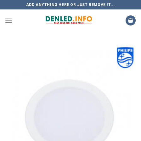
Skip
ADD ANYTHING HERE OR JUST REMOVE IT...
to
content