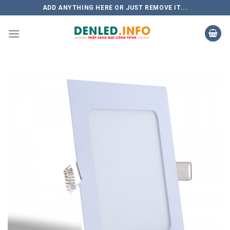
Skip
ADD ANYTHING HERE OR JUST REMOVE IT...
to
content