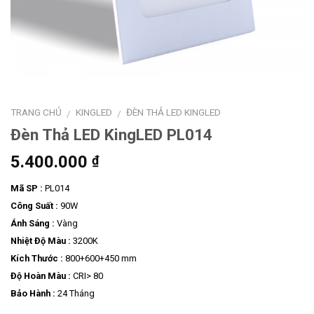
TRANG CHỦ
KINGLED
ĐÈN THẢ LED KINGLED
/
/
Đèn Thả LED KingLED PL014
5.400.000
₫
Mã SP :
PL014
Công Suất :
90W
Ánh Sáng :
Vàng
Nhiệt Độ Màu :
3200K
Kích Thước :
800+600+450 mm
Độ Hoàn Màu :
CRI> 80
Bảo Hành :
24 Tháng