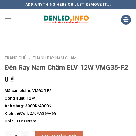
Skip
ADD ANYTHING HERE OR JUST REMOVE IT...
to
content
TRANG CHỦ
THANH RAY NAM CHÂM
/
Đèn Ray Nam Châm ELV 12W VMG35-F2
0
₫
Mã sản phẩm:
VMG35-F2
Công suất:
12W
Ánh sáng:
3000K/4000K
Kích thước:
L270*W35*H58
Chip LED:
Osram
Số lượng