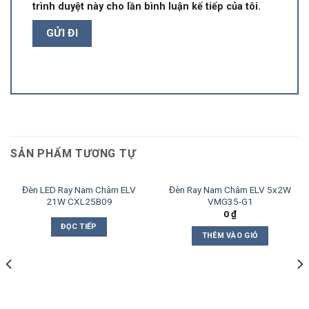
trình duyệt này cho lần bình luận kế tiếp của tôi.
SẢN PHẨM TƯƠNG TỰ
Đèn LED Ray Nam Châm ELV
Đèn Ray Nam Châm ELV 5x2W
21W CXL25B09
VMG35-G1
0
₫
ĐỌC TIẾP
THÊM VÀO GIỎ