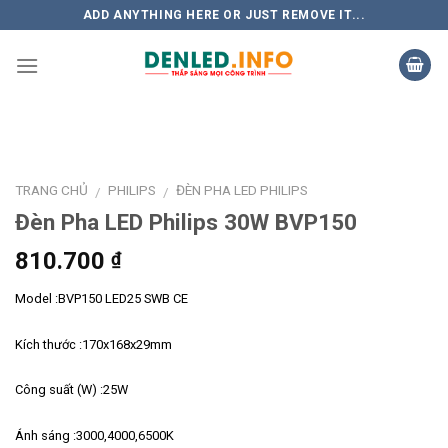
Skip
ADD ANYTHING HERE OR JUST REMOVE IT...
to
content
TRANG CHỦ
PHILIPS
ĐÈN PHA LED PHILIPS
/
/
Đèn Pha LED Philips 30W BVP150
810.700
₫
Model :BVP150 LED25 SWB CE
Kích thước :170x168x29mm
Công suất (W) :25W
Ánh sáng :3000,4000,6500K