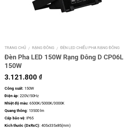
TRANG CHỦ
RẠNG ĐÔNG
ĐÈN LED CHIẾU PHA RẠNG ĐÔNG
/
/
Đèn Pha LED 150W Rạng Đông D CP06L
150W
3.121.800
₫
Công suất:
150W
Điện áp:
220V/50Hz
Nhiệt độ màu:
6500K/5000K/3000K
Quang thông:
13500 lm
Cấp bảo vệ:
IP65
Kích thước (DxRxC):
405x335x85(mm)