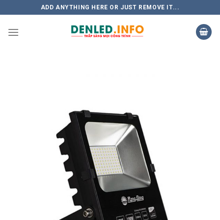
Skip
ADD ANYTHING HERE OR JUST REMOVE IT...
to
content