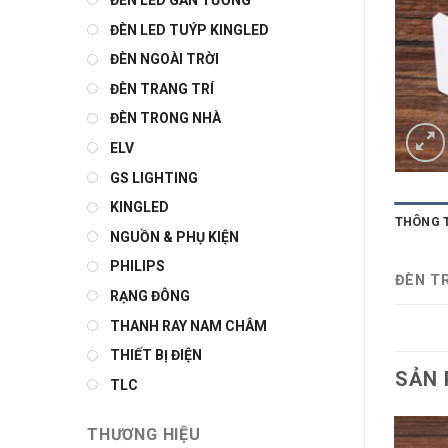
ĐÈN LED GẮN TƯỜNG
ĐÈN LED TUÝP KINGLED
ĐÈN NGOÀI TRỜI
ĐÈN TRANG TRÍ
ĐÈN TRONG NHÀ
ELV
GS LIGHTING
KINGLED
THÔNG 
NGUỒN & PHỤ KIỆN
PHILIPS
ĐÈN T
RẠNG ĐÔNG
THANH RAY NAM CHÂM
THIẾT BỊ ĐIỆN
SẢN 
TLC
THƯƠNG HIỆU