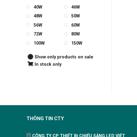
40W
46W
48W
50W
56W
60W
72W
80W
100W
150W
Show only products on sale
In stock only
THÔNG TIN CTY
CÔNG TY CP THIẾT BỊ CHIẾU SÁNG LED VIỆT