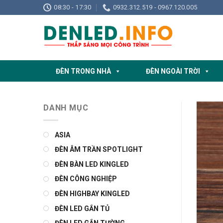
Skip
08:30 - 17:30
0932.312.519 - 0967.120.005
to
content
ĐÈN TRONG NHÀ
ĐÈN NGOÀI TRỜI
DANH MỤC
ASIA
ĐÈN ÂM TRẦN SPOTLIGHT
ĐÈN BÀN LED KINGLED
ĐÈN CÔNG NGHIỆP
ĐÈN HIGHBAY KINGLED
ĐÈN LED GẮN TỦ