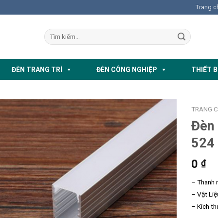
Trang c
ĐÈN TRANG TRÍ
ĐÈN CÔNG NGHIỆP
THIẾT B
TRANG 
Đèn
524
0
₫
– Thanh 
– Vật Li
– Kích th