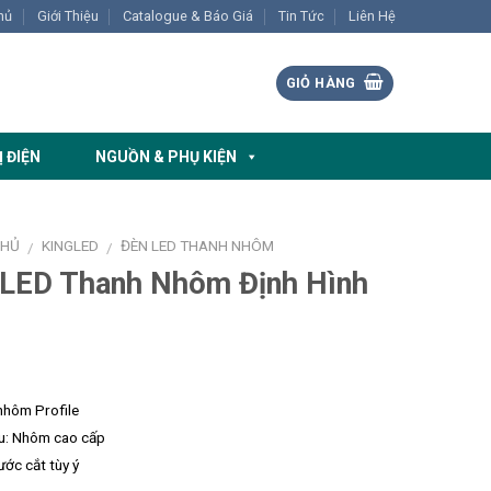
hủ
Giới Thiệu
Catalogue & Báo Giá
Tin Tức
Liên Hệ
GIỎ HÀNG
Ị ĐIỆN
NGUỒN & PHỤ KIỆN
CHỦ
KINGLED
ĐÈN LED THANH NHÔM
/
/
 LED Thanh Nhôm Định Hình
nhôm Profile
ệu: Nhôm cao cấp
ước cắt tùy ý