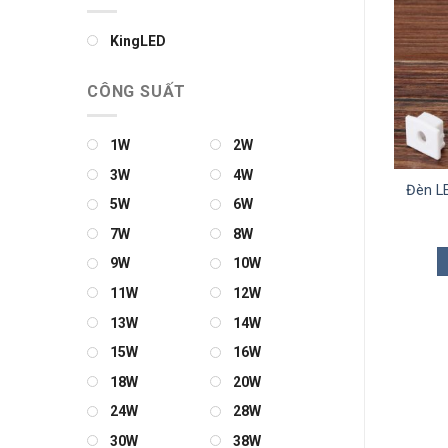
KingLED
CÔNG SUẤT
1W
2W
3W
4W
LED Thanh Nhôm Định
Đèn LED Thanh Nhôm Định
Đèn L
5W
6W
Hình 510
Hình 605
0
₫
0
₫
7W
8W
THÊM VÀO GIỎ
THÊM VÀO GIỎ
9W
10W
11W
12W
13W
14W
15W
16W
18W
20W
24W
28W
30W
38W