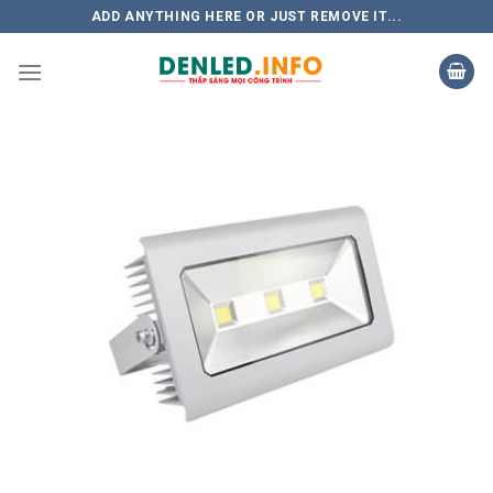
Skip
ADD ANYTHING HERE OR JUST REMOVE IT...
to
content