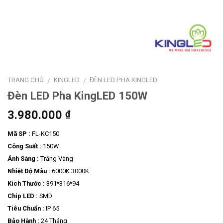
TRANG CHỦ
KINGLED
ĐÈN LED PHA KINGLED
/
/
Đèn LED Pha KingLED 150W
3.980.000
₫
Mã SP :
FL-KC150
Công Suất :
150W
Ánh Sáng :
Trắng Vàng
Nhiệt Độ Màu :
6000K 3000K
Kích Thước :
391*316*94
Chip LED :
SMD
Tiêu Chuẩn :
IP 65
Bảo Hành :
24 Tháng