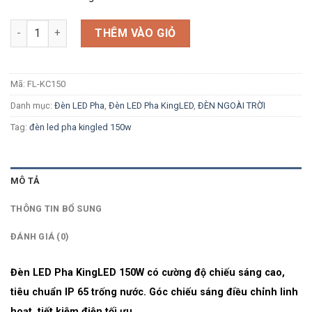
Số lượng
THÊM VÀO GIỎ
Mã:
FL-KC150
Danh mục:
Đèn LED Pha
,
Đèn LED Pha KingLED
,
ĐÈN NGOÀI TRỜI
Tag:
đèn led pha kingled 150w
MÔ TẢ
THÔNG TIN BỔ SUNG
ĐÁNH GIÁ (0)
Đèn LED Pha KingLED 150W có cường độ chiếu sáng cao,
tiêu chuẩn IP 65 trống nước. Góc chiếu sáng điều chỉnh linh
hoạt, tiết kiệm điện tối ưu.