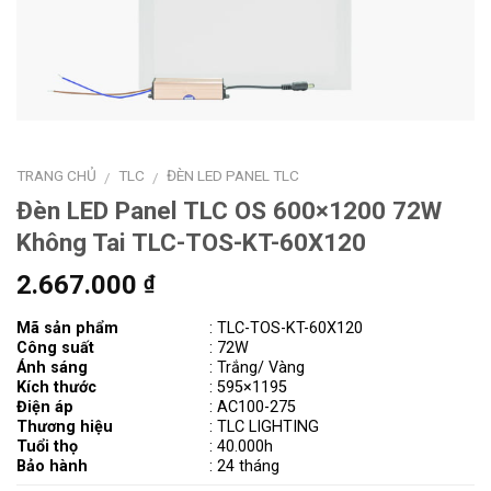
TRANG CHỦ
TLC
ĐÈN LED PANEL TLC
/
/
Đèn LED Panel TLC OS 600×1200 72W
Không Tai TLC-TOS-KT-60X120
2.667.000
₫
Mã sản phẩm
: TLC-TOS-KT-60X120
Công suất
: 72W
Ánh sáng
: Trắng/ Vàng
Kích thước
: 595×1195
Điện áp
:
AC100-275
Thương hiệu
: TLC LIGHTING
Tuổi thọ
: 40.000h
Bảo hành
: 24 tháng