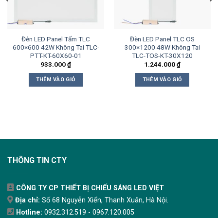
Đèn LED Panel Tấm TLC
Đèn LED Panel TLC OS
600×600 42W Không Tai TLC-
300×1200 48W Không Tai
PTT-KT-60X60-01
TLC-TOS-KT-30X120
933.000
₫
1.244.000
₫
THÊM VÀO GIỎ
THÊM VÀO GIỎ
THÔNG TIN CTY
CÔNG TY CP THIẾT BỊ CHIẾU SÁNG LED VIỆT
Địa chỉ:
Số 68 Nguyễn Xiển, Thanh Xuân, Hà Nội.
Hotline:
0932.312.519 - 0967.120.005