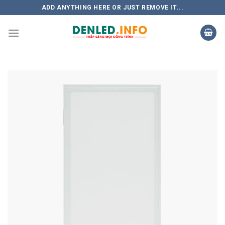
Skip
ADD ANYTHING HERE OR JUST REMOVE IT...
to
content