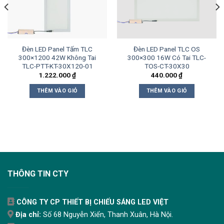
Đèn LED Panel Tấm TLC
Đèn LED Panel TLC OS
300×1200 42W Không Tai
300×300 16W Có Tai TLC-
TLC-PTT-KT-30X120-01
TOS-CT-30X30
1.222.000
₫
440.000
₫
THÊM VÀO GIỎ
THÊM VÀO GIỎ
THÔNG TIN CTY
CÔNG TY CP THIẾT BỊ CHIẾU SÁNG LED VIỆT
Địa chỉ:
Số 68 Nguyễn Xiển, Thanh Xuân, Hà Nội.