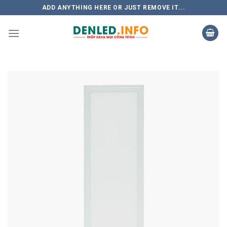
Skip
ADD ANYTHING HERE OR JUST REMOVE IT...
to
content