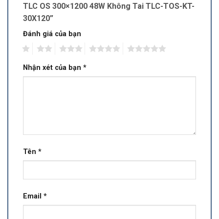
TLC OS 300×1200 48W Không Tai TLC-TOS-KT-
30X120”
Đánh giá của bạn
1
2
3
4
5
Nhận xét của bạn
*
Tên
*
Email
*