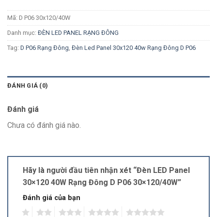
Mã:
D P06 30x120/40W
Danh mục:
ĐÈN LED PANEL RẠNG ĐÔNG
Tag:
D P06 Rạng Đông
,
Đèn Led Panel 30x120 40w Rạng Đông D P06
ĐÁNH GIÁ (0)
Đánh giá
Chưa có đánh giá nào.
Hãy là người đầu tiên nhận xét “Đèn LED Panel
30×120 40W Rạng Đông D P06 30×120/40W”
Đánh giá của bạn
1
2
3
4
5