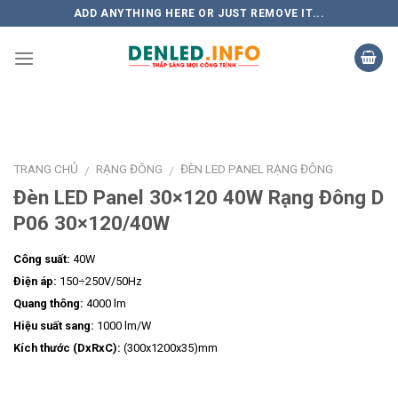
Skip
ADD ANYTHING HERE OR JUST REMOVE IT...
to
content
TRANG CHỦ
RẠNG ĐÔNG
ĐÈN LED PANEL RẠNG ĐÔNG
/
/
Đèn LED Panel 30×120 40W Rạng Đông D
P06 30×120/40W
Công suất:
40W
Điện áp:
150÷250V/50Hz
Quang thông:
4000 lm
Hiệu suất sang:
1000 lm/W
Kích thước (DxRxC):
(300x1200x35)mm