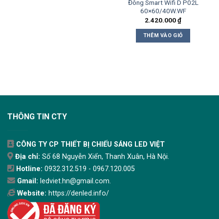
Đông Smart Wifi D P02L
60×60/40W.WF
2.420.000
₫
THÊM VÀO GIỎ
THÔNG TIN CTY
CÔNG TY CP THIẾT BỊ CHIẾU SÁNG LED VIỆT
Địa chỉ:
Số 68 Nguyễn Xiển, Thanh Xuân, Hà Nội.
Hotline:
0932.312.519 - 0967.120.005
Gmail:
ledviet.hn@gmail.com.
Website:
https://denled.info/