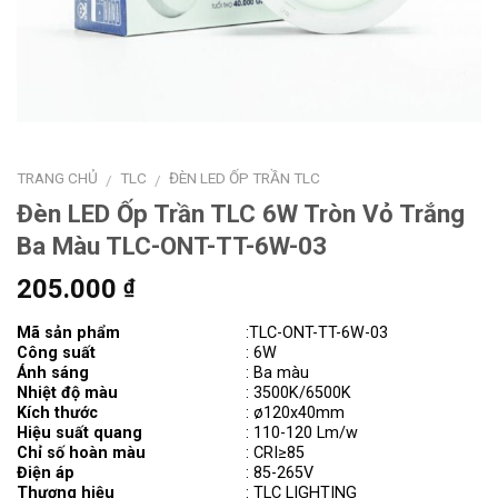
TRANG CHỦ
TLC
ĐÈN LED ỐP TRẦN TLC
/
/
Đèn LED Ốp Trần TLC 6W Tròn Vỏ Trắng
Ba Màu TLC-ONT-TT-6W-03
205.000
₫
Mã sản phẩm
:TLC-ONT-TT-6W-03
Công suất
: 6W
Ánh sáng
: Ba màu
Nhiệt độ màu
: 3500K/6500K
Kích thước
: ø120x40mm
Hiệu suất quang
: 110-120 Lm/w
Chỉ số hoàn màu
: CRI≥85
Điện áp
: 85-265V
Thương hiệu
: TLC LIGHTING