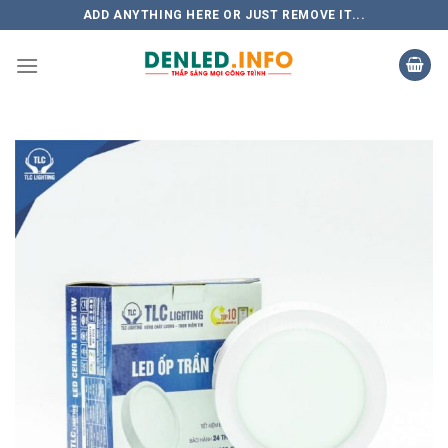
Skip
ADD ANYTHING HERE OR JUST REMOVE IT...
to
content