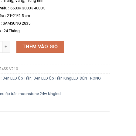
 :
Trắng, Vàng, Trung tính
 Màu :
6500K 3000K 4000K
ớc :
21*21*2.5 cm
:
SAMSUNG 2835
 :
24 Tháng
g
THÊM VÀO GIỎ
24SS-V210
c:
Đèn LED Ốp Trần
,
Đèn LED Ốp Trần KingLED
,
ĐÈN TRONG
led ốp trần moonstone 24w kingled