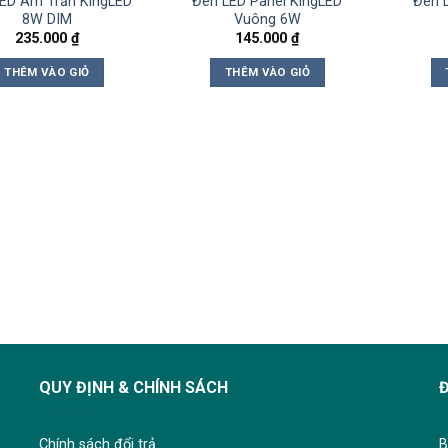
ED Âm Trần KingLED
Đèn LED Panel KingLED
Đèn 
8W DIM
Vuông 6W
235.000
₫
145.000
₫
THÊM VÀO GIỎ
THÊM VÀO GIỎ
QUY ĐỊNH & CHÍNH SÁCH
Chính sách đổi trả
B