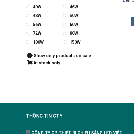
 LED Panel KingLED
Đèn LED Panel KingLED
Đèn L
 Mỏng 72W 60x120cm
Vuông 12W
40W
46W
2.142.000
₫
220.000
₫
48W
50W
THÊM VÀO GIỎ
THÊM VÀO GIỎ
56W
60W
72W
80W
100W
150W
Show only products on sale
In stock only
THÔNG TIN CTY
CÔNG TY CP THIẾT BỊ CHIẾU SÁNG LED VIỆT