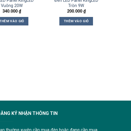
LED Panel KingLED
Đèn LED Panel KingLED
Vuông 20W
Tròn 9W
340.000
₫
200.000
₫
THÊM VÀO GIỎ
THÊM VÀO GIỎ
ĐĂNG KÝ NHẬN THÔNG TIN
ạn thường xuyên cần mua đèn hoặc đang cần mua