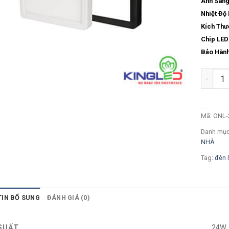
Ánh Sáng
Nhiệt Độ
Kích Thư
Chip LED 
Bảo Hành
Số lượn
Mã:
ONL-
Danh mụ
NHÀ
Tag:
đèn 
TIN BỔ SUNG
ĐÁNH GIÁ (0)
SUẤT
24W