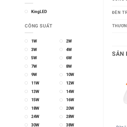
KingLED
ĐÈN T
CÔNG SUẤT
THƯƠN
1W
2W
3W
4W
SẢN 
5W
6W
7W
8W
9W
10W
11W
12W
13W
14W
15W
16W
18W
20W
24W
28W
30W
38W