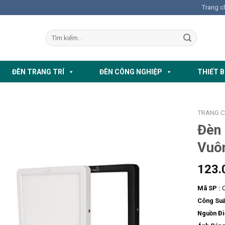
Trang c
ĐÈN TRANG TRÍ
ĐÈN CÔNG NGHIỆP
THIẾT B
TRANG 
Đèn
Vuô
123.
Mã SP :
O
Công Suấ
Nguồn Đi