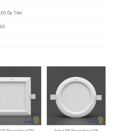
LED Ốp Trần
LED