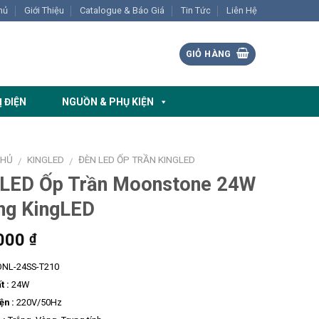
hủ
Giới Thiệu
Catalogue & Báo Giá
Tin Tức
Liên Hệ
GIỎ HÀNG
Ị ĐIỆN
NGUỒN & PHỤ KIỆN
CHỦ
KINGLED
ĐÈN LED ỐP TRẦN KINGLED
/
/
 LED Ốp Trần Moonstone 24W
ng KingLED
000
₫
NL-24SS-T210
t :
24W
ện :
220V/50Hz