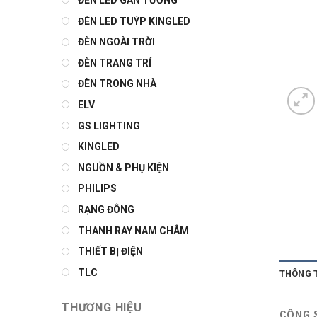
ĐÈN LED GẮN TƯỜNG
ĐÈN LED TUÝP KINGLED
ĐÈN NGOÀI TRỜI
ĐÈN TRANG TRÍ
ĐÈN TRONG NHÀ
ELV
GS LIGHTING
KINGLED
NGUỒN & PHỤ KIỆN
PHILIPS
RẠNG ĐÔNG
THANH RAY NAM CHÂM
THIẾT BỊ ĐIỆN
TLC
THÔNG 
THƯƠNG HIỆU
CÔNG 