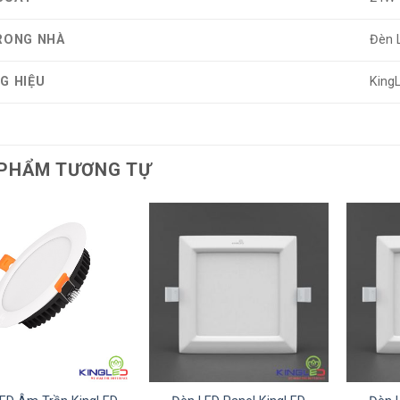
RONG NHÀ
Đèn 
G HIỆU
King
PHẨM TƯƠNG TỰ