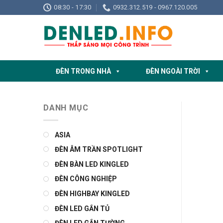
Skip
08:30 - 17:30
0932.312.519 - 0967.120.005
to
content
ĐÈN TRONG NHÀ
ĐÈN NGOÀI TRỜI
DANH MỤC
ASIA
ĐÈN ÂM TRẦN SPOTLIGHT
ĐÈN BÀN LED KINGLED
ĐÈN CÔNG NGHIỆP
ĐÈN HIGHBAY KINGLED
ĐÈN LED GẮN TỦ