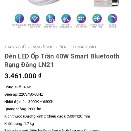
TRANG CHỦ
RẠNG ĐÔNG
ĐÈN LED SMART WIFI
/
/
Đèn LED Ốp Trần 40W Smart Bluetooth
Rạng Đông LN21
3.461.000
₫
Công suất: 40W
Điện áp: 220V/50-60Hz
Nhiệt độ màu: 3000K – 6500K
Quang thông: 2800 lm
Kích thước (Đường kính x Chiều cao): (500×120)mm
Khối lượng: 1.7 kg
Tính năng mới: Điều khiển không dây thông qua Bluetooth