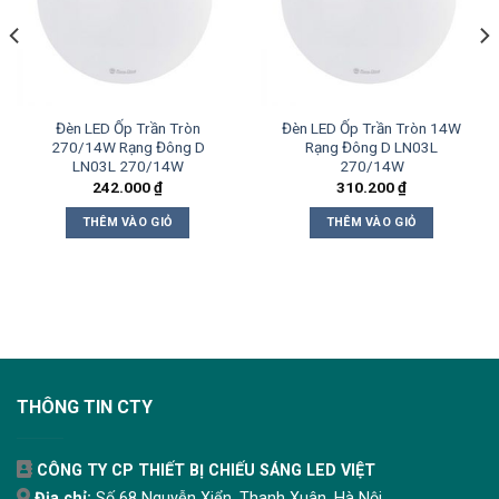
Đèn LED Ốp Trần Tròn
Đèn LED Ốp Trần Tròn 14W
270/14W Rạng Đông D
Rạng Đông D LN03L
LN03L 270/14W
270/14W
242.000
₫
310.200
₫
THÊM VÀO GIỎ
THÊM VÀO GIỎ
THÔNG TIN CTY
CÔNG TY CP THIẾT BỊ CHIẾU SÁNG LED VIỆT
Địa chỉ:
Số 68 Nguyễn Xiển, Thanh Xuân, Hà Nội.