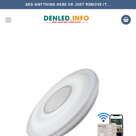
Skip
ADD ANYTHING HERE OR JUST REMOVE IT...
to
content