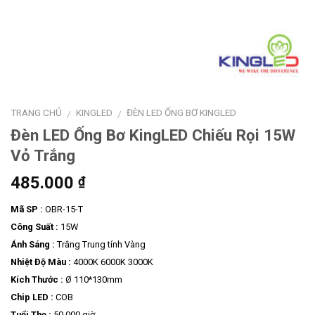
TRANG CHỦ
KINGLED
ĐÈN LED ỐNG BƠ KINGLED
/
/
Đèn LED Ống Bơ KingLED Chiếu Rọi 15W
Vỏ Trắng
485.000
₫
Mã SP :
OBR-15-T
Công Suất :
15W
Ánh Sáng :
Trắng Trung tính Vàng
Nhiệt Độ Màu :
4000K 6000K 3000K
Kích Thước :
Ø 110*130mm
Chip LED :
COB
Tuổi Thọ :
50.000 giờ