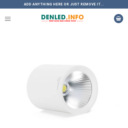
Skip
ADD ANYTHING HERE OR JUST REMOVE IT...
to
content