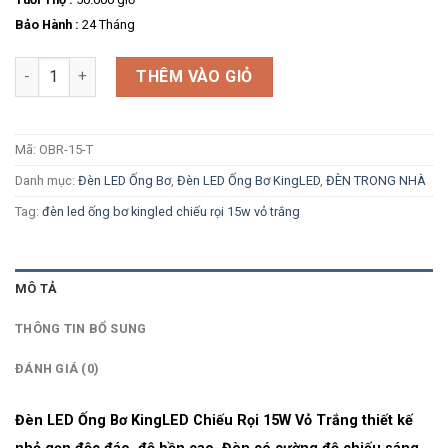
Bảo Hành :
24 Tháng
Số lượng
THÊM VÀO GIỎ
Mã:
OBR-15-T
Danh mục:
Đèn LED Ống Bơ
,
Đèn LED Ống Bơ KingLED
,
ĐÈN TRONG NHÀ
Tag:
đèn led ống bơ kingled chiếu rọi 15w vỏ trắng
MÔ TẢ
THÔNG TIN BỔ SUNG
ĐÁNH GIÁ (0)
Đèn LED Ống Bơ KingLED Chiếu Rọi 15W Vỏ Trắng thiết kế