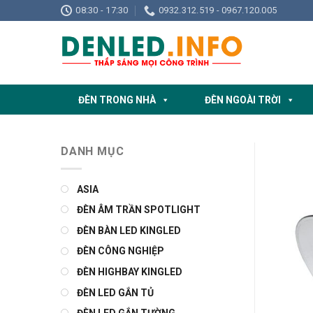
Skip
08:30 - 17:30
0932.312.519 - 0967.120.005
to
content
ĐÈN TRONG NHÀ
ĐÈN NGOÀI TRỜI
DANH MỤC
ASIA
ĐÈN ÂM TRẦN SPOTLIGHT
ĐÈN BÀN LED KINGLED
ĐÈN CÔNG NGHIỆP
ĐÈN HIGHBAY KINGLED
ĐÈN LED GẮN TỦ