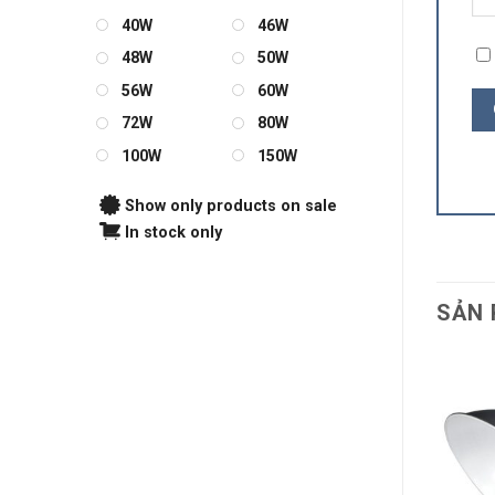
40W
46W
48W
50W
56W
60W
72W
80W
100W
150W
Show only products on sale
In stock only
SẢN 