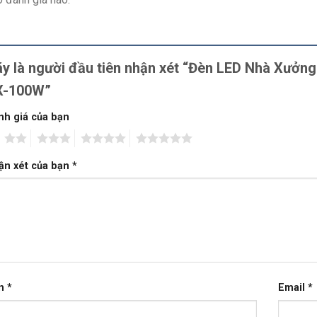
y là người đầu tiên nhận xét “Đèn LED Nhà Xưởn
X-100W”
nh giá của bạn
2
3
4
5
ận xét của bạn
*
n
*
Email
*