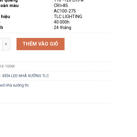
ất quang
: 110 -120 Lm/w
hoàn màu
: CRI>85
:
AC100-275
 hiệu
: TLC LIGHTING
ọ
: 40.000h
nh
: 24 tháng
g
THÊM VÀO GIỎ
ĐX-100W
c:
ĐÈN LED NHÀ XƯỞNG TLC
led nhà xưởng tlc