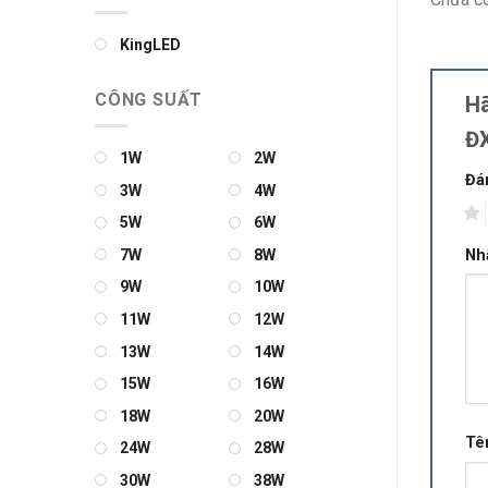
KingLED
CÔNG SUẤT
Hã
Đ
1W
2W
Đá
3W
4W
1
5W
6W
Nh
7W
8W
9W
10W
11W
12W
13W
14W
15W
16W
18W
20W
Tê
24W
28W
30W
38W