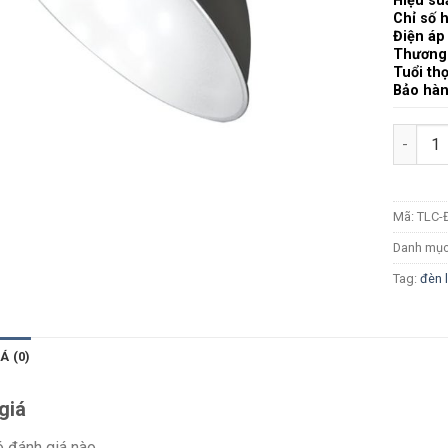
Hiệu su
Chỉ số 
Điện áp
Thương
Tuổi th
Bảo hà
Số lượn
Mã:
TLC-
Danh mụ
Tag:
đèn 
Á (0)
giá
 đánh giá nào.