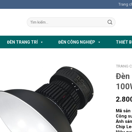
Trang c
ĐÈN TRANG TRÍ
ĐÈN CÔNG NGHIỆP
THIẾT B
TRANG 
Đèn
100
2.80
Mã sản
Công su
Ánh sá
Chip Le