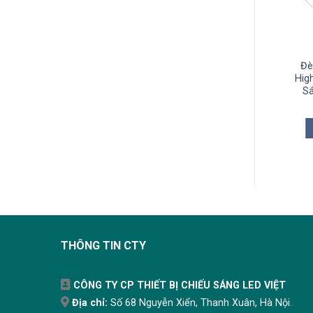
èn LED Nhà Xưởng
Đèn LED Nhà Xưởng
Đè
ghbay TLC 80W TLC-
Highbay TLC 100W TLC-
Hig
ĐHB-80W
ĐHB-100W
S
1.511.000
₫
1.733.000
₫
THÊM VÀO GIỎ
THÊM VÀO GIỎ
THÔNG TIN CTY
CÔNG TY CP THIẾT BỊ CHIẾU SÁNG LED VIỆT
Địa chỉ:
Số 68 Nguyễn Xiển, Thanh Xuân, Hà Nội.