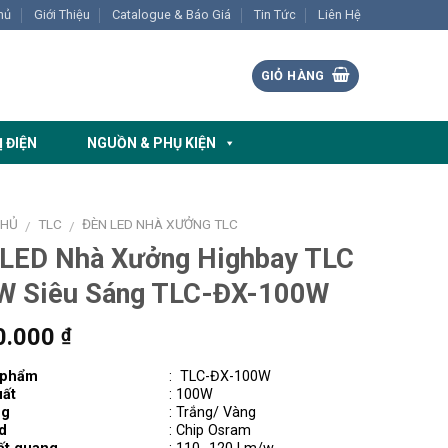
hủ
Giới Thiệu
Catalogue & Báo Giá
Tin Tức
Liên Hệ
GIỎ HÀNG
Ị ĐIỆN
NGUỒN & PHỤ KIỆN
CHỦ
TLC
ĐÈN LED NHÀ XƯỞNG TLC
/
/
 LED Nhà Xưởng Highbay TLC
W Siêu Sáng TLC-ĐX-100W
0.000
₫
 phẩm
:
TLC-ĐX-100W
ất
: 100W
ng
: Trắng/ Vàng
d
: Chip Osram