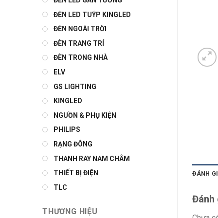
ĐÈN LED GẮN TƯỜNG
ĐÈN LED TUÝP KINGLED
ĐÈN NGOÀI TRỜI
ĐÈN TRANG TRÍ
ĐÈN TRONG NHÀ
ELV
GS LIGHTING
KINGLED
NGUỒN & PHỤ KIỆN
PHILIPS
RẠNG ĐÔNG
THANH RAY NAM CHÂM
THIẾT BỊ ĐIỆN
ĐÁNH GI
TLC
Đánh 
THƯƠNG HIỆU
Chưa có