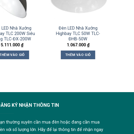
 LED Nhà Xưởng
Đèn LED Nhà Xưởng
ay TLC 200W Siêu
Highbay TLC 50W TLC-
ng TLC-ĐX-200W
ĐHB-50W
5.111.000
₫
1.067.000
₫
THÊM VÀO GIỎ
THÊM VÀO GIỎ
ĐĂNG KÝ NHẬN THÔNG TIN
ạn thường xuyên cần mua đèn hoặc đang cần mua
èn với số lượng lớn. Hãy để lại thông tin để nhận ngay