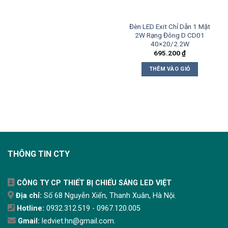
Đèn LED Exit Chỉ Dẫn 1 Mặt
2W Rạng Đông D CD01
40×20/2.2W
695.200
₫
THÊM VÀO GIỎ
THÔNG TIN CTY
CÔNG TY CP THIẾT BỊ CHIẾU SÁNG LED VIỆT
Địa chỉ:
Số 68 Nguyễn Xiển, Thanh Xuân, Hà Nội.
Hotline:
0932.312.519 - 0967.120.005
Gmail:
ledviet.hn@gmail.com.