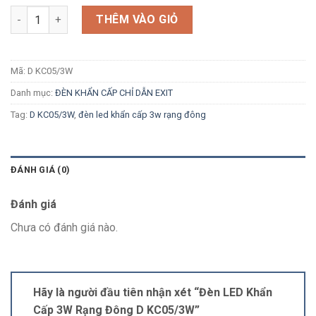
Số lượng
THÊM VÀO GIỎ
Mã:
D KC05/3W
Danh mục:
ĐÈN KHẨN CẤP CHỈ DẪN EXIT
Tag:
D KC05/3W
,
đèn led khẩn cấp 3w rạng đông
ĐÁNH GIÁ (0)
Đánh giá
Chưa có đánh giá nào.
Hãy là người đầu tiên nhận xét “Đèn LED Khẩn
Cấp 3W Rạng Đông D KC05/3W”