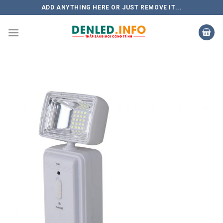
Skip
ADD ANYTHING HERE OR JUST REMOVE IT...
to
content