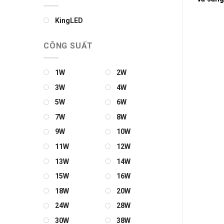
KingLED
CÔNG SUẤT
1W
2W
3W
4W
5W
6W
7W
8W
9W
10W
11W
12W
13W
14W
15W
16W
18W
20W
24W
28W
30W
38W