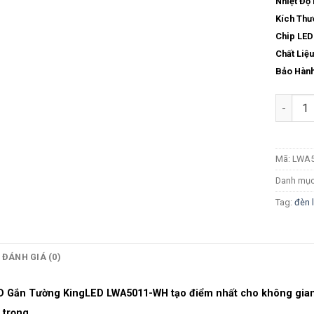
Nhiệt Độ
Kích Thư
Chip LED 
Chất Liệu
Bảo Hành
Số lượn
Mã:
LWA5
Danh mụ
Tag:
đèn 
ĐÁNH GIÁ (0)
D Gắn Tường KingLED
LWA5011-WH
tạo điểm nhất cho không gian
 trọng.