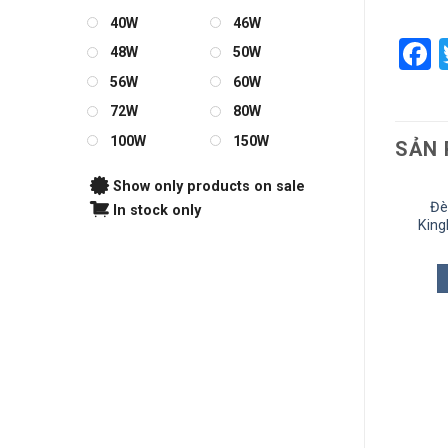
40W
46W
F
48W
50W
56W
60W
72W
80W
100W
150W
SẢN 
Show only products on sale
èn LED Gắn Tường
Đèn LED Gắn Tường
Đè
In stock only
ngLED LWA0150A-WH
KingLED LWA0148B-BK
Kin
865.000
₫
1.010.000
₫
THÊM VÀO GIỎ
THÊM VÀO GIỎ