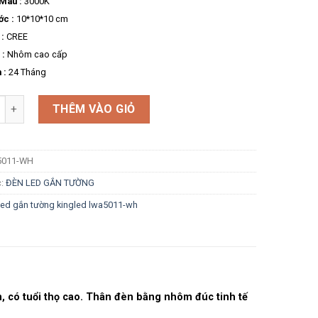
 Màu :
3000K
ớc :
10*10*10 cm
:
CREE
 :
Nhôm cao cấp
 :
24 Tháng
g
THÊM VÀO GIỎ
011-WH
c:
ĐÈN LED GẮN TƯỜNG
led gắn tường kingled lwa5011-wh
, có tuổi thọ cao. Thân đèn bằng nhôm đúc tinh tế