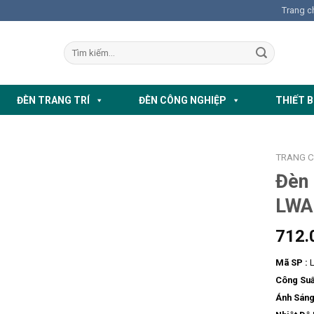
Trang c
ĐÈN TRANG TRÍ
ĐÈN CÔNG NGHIỆP
THIẾT B
TRANG 
Đèn
LWA
712.
Mã SP :
L
Công Suấ
Ánh Sáng