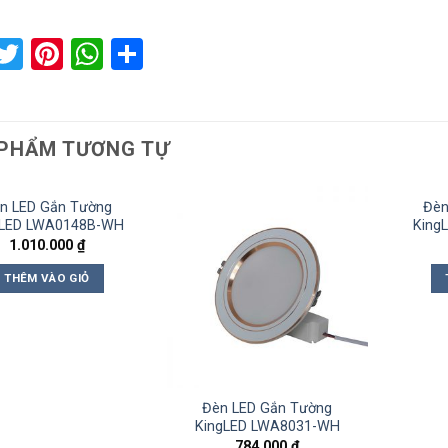
acebook
Twitter
Pinterest
WhatsApp
Share
PHẨM TƯƠNG TỰ
n LED Gắn Tường
Đèn
gLED LWA0148B-WH
King
1.010.000
₫
THÊM VÀO GIỎ
Đèn LED Gắn Tường
KingLED LWA8031-WH
784.000
₫