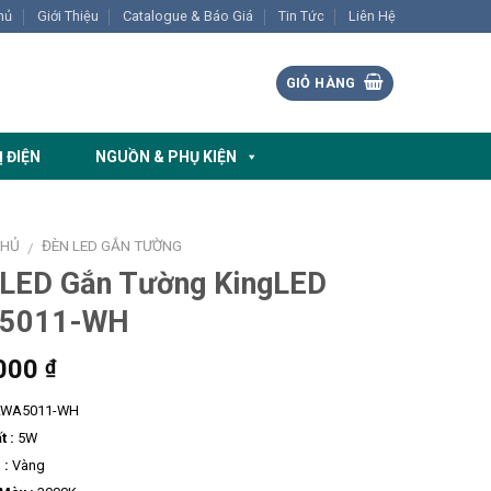
hủ
Giới Thiệu
Catalogue & Báo Giá
Tin Tức
Liên Hệ
GIỎ HÀNG
Ị ĐIỆN
NGUỒN & PHỤ KIỆN
CHỦ
ĐÈN LED GẮN TƯỜNG
/
 LED Gắn Tường KingLED
5011-WH
000
₫
WA5011-WH
t :
5W
 :
Vàng