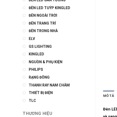
ĐÈN LED GẮN TƯỜNG
ĐÈN LED TUÝP KINGLED
ĐÈN NGOÀI TRỜI
ĐÈN TRANG TRÍ
ĐÈN TRONG NHÀ
ELV
GS LIGHTING
KINGLED
NGUỒN & PHỤ KIỆN
PHILIPS
RẠNG ĐÔNG
THANH RAY NAM CHÂM
THIẾT BỊ ĐIỆN
MÔ TẢ
TLC
Đèn LE
THƯƠNG HIỆU
và sang