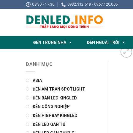
Skip
08:30 - 17:30
0932.312.519 - 0967.120.005
to
content
ĐÈN TRONG NHÀ
ĐÈN NGOÀI TRỜI
DANH MỤC
ASIA
ĐÈN ÂM TRẦN SPOTLIGHT
ĐÈN BÀN LED KINGLED
ĐÈN CÔNG NGHIỆP
ĐÈN HIGHBAY KINGLED
ĐÈN LED GẮN TỦ