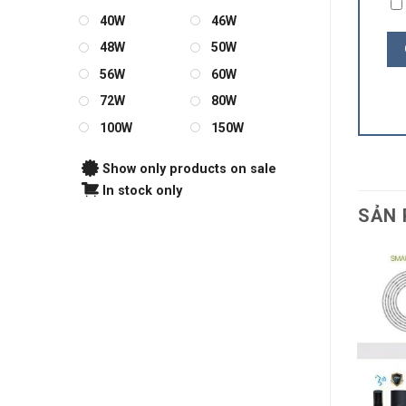
40W
46W
48W
50W
56W
60W
72W
80W
100W
150W
Show only products on sale
In stock only
SẢN 