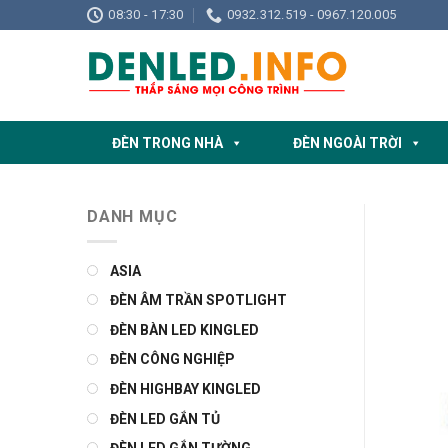
Skip
08:30 - 17:30
0932.312.519 - 0967.120.005
to
content
ĐÈN TRONG NHÀ
ĐÈN NGOÀI TRỜI
DANH MỤC
ASIA
ĐÈN ÂM TRẦN SPOTLIGHT
ĐÈN BÀN LED KINGLED
ĐÈN CÔNG NGHIỆP
ĐÈN HIGHBAY KINGLED
ĐÈN LED GẮN TỦ