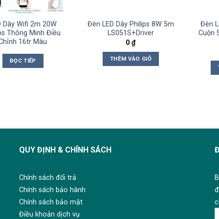
 Dây Wifi 2m 20W
Đèn LED Dây Philips 8W 5m
Đèn L
ips Thông Minh Điều
LS051S+Driver
Cuộn 
Chỉnh 16tr Màu
0
₫
THÊM VÀO GIỎ
ĐỌC TIẾP
QUY ĐỊNH & CHÍNH SÁCH
Chính sách đổi trả
B
Chính sách bảo hành
đ
Chính sách bảo mật
c
Điều khoản dịch vụ