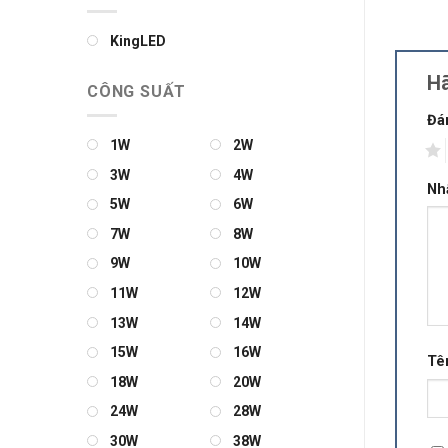
KingLED
Hã
CÔNG SUẤT
Đá
1W
2W
1
3W
4W
Nh
5W
6W
7W
8W
9W
10W
11W
12W
13W
14W
15W
16W
Tê
18W
20W
24W
28W
30W
38W