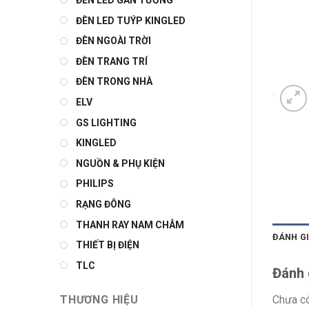
ĐÈN LED GẮN TƯỜNG
ĐÈN LED TUÝP KINGLED
ĐÈN NGOÀI TRỜI
ĐÈN TRANG TRÍ
ĐÈN TRONG NHÀ
ELV
GS LIGHTING
KINGLED
NGUỒN & PHỤ KIỆN
PHILIPS
RẠNG ĐÔNG
THANH RAY NAM CHÂM
ĐÁNH GI
THIẾT BỊ ĐIỆN
TLC
Đánh 
Chưa có
THƯƠNG HIỆU