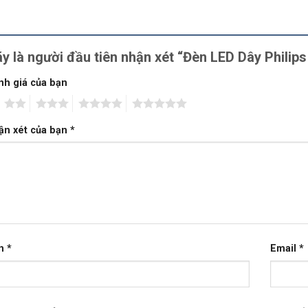
y là người đầu tiên nhận xét “Đèn LED Dây Phili
nh giá của bạn
2
3
4
5
ận xét của bạn
*
n
*
Email
*