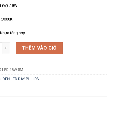
t (W) :18W
 :3000K
 :Nhựa tổng hợp
g
THÊM VÀO GIỎ
9 LED 18W 5M
c:
ĐÈN LED DÂY PHILIPS