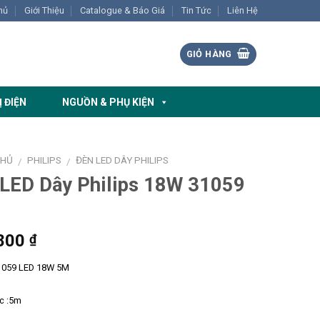
hủ
Giới Thiệu
Catalogue & Báo Giá
Tin Tức
Liên Hệ
GIỎ HÀNG
Ị ĐIỆN
NGUỒN & PHỤ KIỆN
CHỦ
PHILIPS
ĐÈN LED DÂY PHILIPS
/
/
LED Dây Philips 18W 31059
800
₫
1059 LED 18W 5M
c :5m