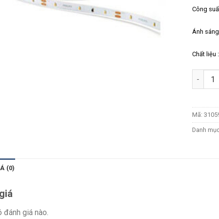
Công suấ
Ánh sáng
Chất liệu
Số lượn
Mã:
3105
Danh mụ
Á (0)
giá
 đánh giá nào.