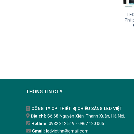
 LED Dây Dán Philips
Đèn LED Dây Philips 8W
LED
n 5m 52W 24V LS155
50m 31162 Silicon
Phil
LED12 G2
140.000
₫
1.090.100
₫
THÊM VÀO GIỎ
THÊM VÀO GIỎ
THÔNG TIN CTY
CÔNG TY CP THIẾT BỊ CHIẾU SÁNG LED VIỆT
Địa chỉ:
Số 68 Nguyễn Xiển, Thanh Xuân, Hà Nội.
Hotline:
0932.312.519 - 0967.120.005
Gmail:
ledviet.hn@gmail.com.