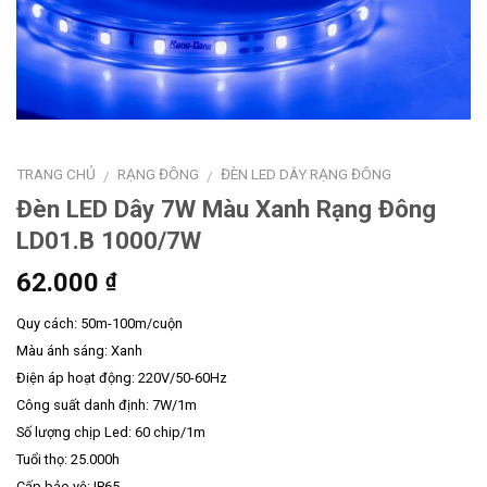
TRANG CHỦ
RẠNG ĐÔNG
ĐÈN LED DÂY RẠNG ĐÔNG
/
/
Đèn LED Dây 7W Màu Xanh Rạng Đông
LD01.B 1000/7W
62.000
₫
Quy cách: 50m-100m/cuộn
Màu ánh sáng: Xanh
Điện áp hoạt động: 220V/50-60Hz
Công suất danh định: 7W/1m
Số lượng chịp Led: 60 chip/1m
Tuổi thọ: 25.000h
Cấp bảo vệ: IP65