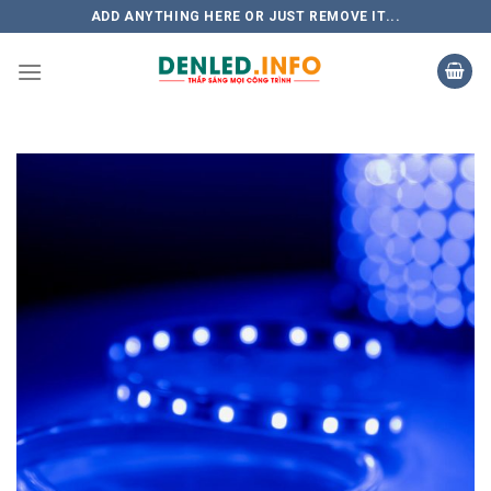
Skip
ADD ANYTHING HERE OR JUST REMOVE IT...
to
content