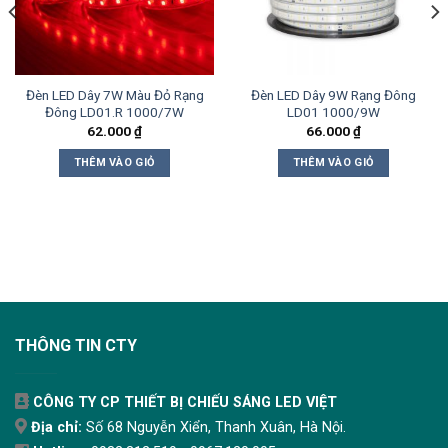
Đèn LED Dây 7W Màu Đỏ Rạng
Đèn LED Dây 9W Rạng Đông
Đông LD01.R 1000/7W
LD01 1000/9W
62.000
₫
66.000
₫
THÊM VÀO GIỎ
THÊM VÀO GIỎ
THÔNG TIN CTY
CÔNG TY CP THIẾT BỊ CHIẾU SÁNG LED VIỆT
Địa chỉ:
Số 68 Nguyễn Xiển, Thanh Xuân, Hà Nội.