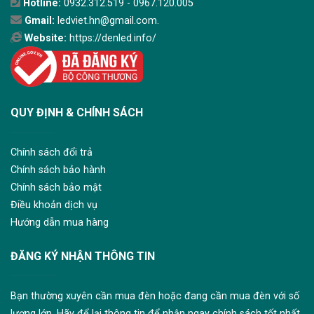
Hotline:
0932.312.519 - 0967.120.005
Gmail:
ledviet.hn@gmail.com.
Website:
https://denled.info/
QUY ĐỊNH & CHÍNH SÁCH
Chính sách đổi trả
Chính sách bảo hành
Chính sách bảo mật
Điều khoản dịch vụ
Hướng dẫn mua hàng
ĐĂNG KÝ NHẬN THÔNG TIN
Bạn thường xuyên cần mua đèn hoặc đang cần mua đèn với số
lượng lớn. Hãy để lại thông tin để nhận ngay chính sách tốt nhất.