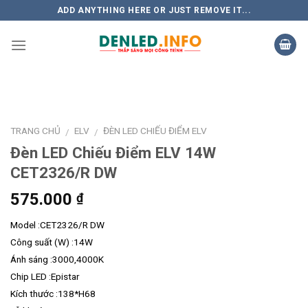
Skip
ADD ANYTHING HERE OR JUST REMOVE IT...
to
content
TRANG CHỦ
ELV
ĐÈN LED CHIẾU ĐIỂM ELV
/
/
Đèn LED Chiếu Điểm ELV 14W
CET2326/R DW
575.000
₫
Model :CET2326/R DW
Công suất (W) :14W
Ánh sáng :3000,4000K
Chip LED :Epistar
Kích thước :138*H68