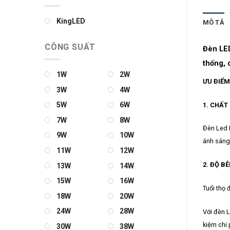
KingLED
MÔ TẢ
CÔNG SUẤT
Đèn LED
thống, 
1W
2W
ƯU ĐIỂM
3W
4W
5W
6W
1. CHẤT
7W
8W
Đèn Led 
9W
10W
ánh sáng
11W
12W
2. ĐỘ BÊ
13W
14W
15W
16W
Tuổi thọ 
18W
20W
24W
28W
Với đèn L
kiệm chi 
30W
38W