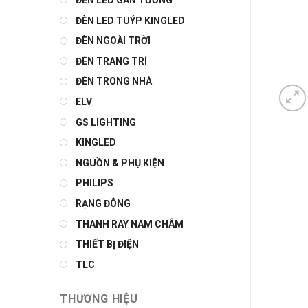
ĐÈN LED GẮN TƯỜNG
ĐÈN LED TUÝP KINGLED
ĐÈN NGOÀI TRỜI
ĐÈN TRANG TRÍ
ĐÈN TRONG NHÀ
ELV
GS LIGHTING
KINGLED
NGUỒN & PHỤ KIỆN
PHILIPS
RẠNG ĐÔNG
THANH RAY NAM CHÂM
THIẾT BỊ ĐIỆN
TLC
THƯƠNG HIỆU