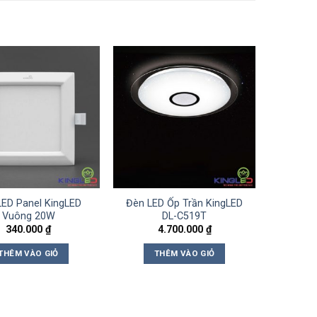
LED Panel KingLED
Đèn LED Ốp Trần KingLED
Vuông 20W
DL-C519T
340.000
₫
4.700.000
₫
THÊM VÀO GIỎ
THÊM VÀO GIỎ