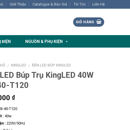
hủ
Giới Thiệu
Catalogue & Báo Giá
Tin Tức
Liên Hệ
GIỎ HÀNG
Ị ĐIỆN
NGUỒN & PHỤ KIỆN
CHỦ
KINGLED
ĐÈN LED BÚP KINGLED
/
/
 LED Búp Trụ KingLED 40W
40-T120
000
₫
B-40-T120
t :
40w
ện :
220V/50Hz