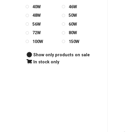
40W
46W
48W
50W
56W
60W
72W
80W
100W
150W
Show only products on sale
In stock only