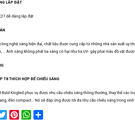
ÀNG LẮP ĐẶT
E27 dễ dàng lắp đặt
OÀN
ông nghệ sáng hiện đại, chất liệu được cung cấp từ những nhà sản xuất uy tí
, … Ánh sáng không phát tia sáng có hại như tia UV- gây phai màu đồ vật được ch
NG
P T8 THÍCH HỢP ĐỂ CHIẾU SÁNG
 Buld Kingled phục vụ được nhu cầu chiếu sáng thông thường, thay thế các lo
ang, đèn compact… Nó sẽ đáp ứng được tối đa nhu cầu chiếu sáng trong sinh 
acebook
Twitter
Pinterest
WhatsApp
Share