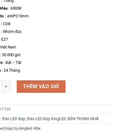
 :
Trắng
 Màu :
6000K
ớc :
ø60*210mm
:
COB
 :
Nhôm đúc
:
E27
Việt Nam
:
50.000 giờ
n :
Bật – Tắt
 :
24 Tháng
g
THÊM VÀO GIỎ
0-T120
c:
Đèn LED Búp
,
Đèn LED Búp KingLED
,
ĐÈN TRONG NHÀ
led búp trụ kingled 40w