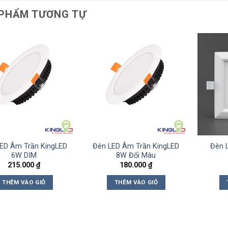
PHẨM TƯƠNG TỰ
ED Âm Trần KingLED
Đèn LED Âm Trần KingLED
Đèn 
6W DIM
8W Đổi Màu
215.000
₫
180.000
₫
THÊM VÀO GIỎ
THÊM VÀO GIỎ