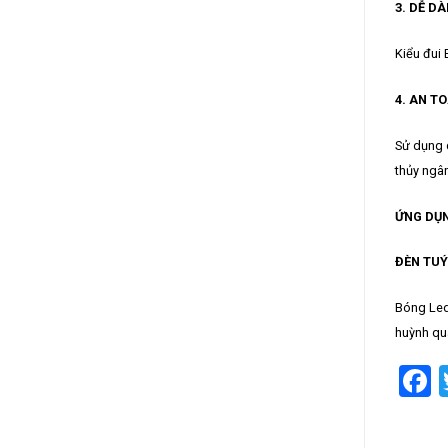
3. DỄ D
Kiểu đui 
4. AN T
Sử dụng c
thủy ngân
ỨNG DỤ
ĐÈN TUÝ
Bóng Led
huỳnh qu
F