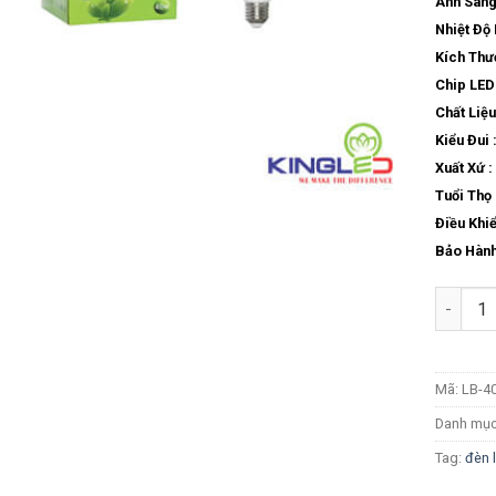
Ánh Sáng
Nhiệt Độ
Kích Thư
Chip LED 
Chất Liệu
Kiểu Đui 
Xuất Xứ :
Tuổi Thọ 
Điều Khiể
Bảo Hành
Số lượn
Mã:
LB-4
Danh mụ
Tag:
đèn 