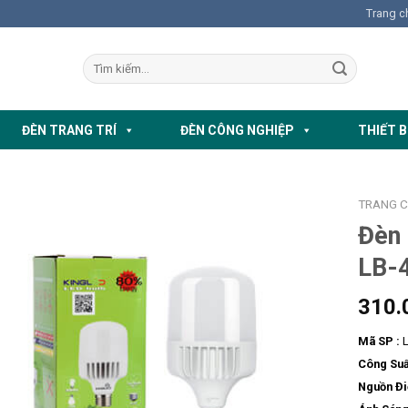
Trang c
ĐÈN TRANG TRÍ
ĐÈN CÔNG NGHIỆP
THIẾT B
TRANG 
Đèn
LB-
310.
Mã SP :
L
Công Suấ
Nguồn Đi