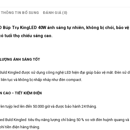
THÔNG TIN BỔ SUNG
ĐÁNH GIÁ (0)
 Búp Trụ KingLED 40W ánh sáng tự nhiên, không bị chói, bảo vệ m
có tuổi thọ chiếu sáng cao.
 LƯỢNG ÁNH SÁNG TỐT
Buld Kingled được sử dụng công nghệ LED hiện đại giúp bảo vệ mắt. Đèn sử d
 liên tục và không bị nhấp nháy như đèn compact.
N CAO – TIẾT KIỆM ĐIỆN
đèn tuýp led lên đến 50.000 giờ và được bảo hành 24 tháng.
ed Buld Kingled tiêu thụ năng lượng chỉ bằng 50 % so với đèn huỳnh quang và 
phí tiền điện hàng tháng.