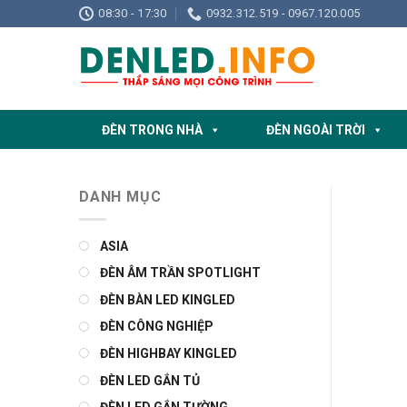
Skip
08:30 - 17:30
0932.312.519 - 0967.120.005
to
content
ĐÈN TRONG NHÀ
ĐÈN NGOÀI TRỜI
DANH MỤC
ASIA
ĐÈN ÂM TRẦN SPOTLIGHT
ĐÈN BÀN LED KINGLED
ĐÈN CÔNG NGHIỆP
ĐÈN HIGHBAY KINGLED
ĐÈN LED GẮN TỦ