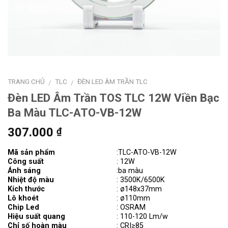
TRANG CHỦ
TLC
ĐÈN LED ÂM TRẦN TLC
/
/
Đèn LED Âm Trần TOS TLC 12W Viền Bạc
Ba Màu TLC-ATO-VB-12W
307.000
₫
Mã sản phẩm
:TLC-ATO-VB-12W
Công suất
: 12W
Ánh sáng
:ba màu
Nhiệt độ màu
: 3500K/6500K
Kích thước
: ø148x37mm
Lô khoét
: ø110mm
Chip Led
: OSRAM
Hiệu suất quang
: 110-120 Lm/w
Chỉ số hoàn màu
: CRI≥85