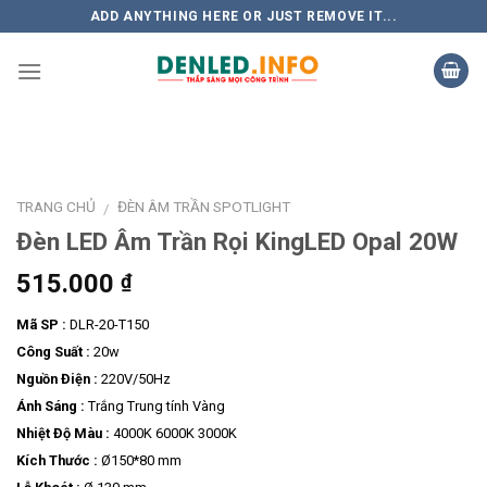
Skip
ADD ANYTHING HERE OR JUST REMOVE IT...
to
content
TRANG CHỦ
ĐÈN ÂM TRẦN SPOTLIGHT
/
Đèn LED Âm Trần Rọi KingLED Opal 20W
515.000
₫
Mã SP :
DLR-20-T150
Công Suất :
20w
Nguồn Điện :
220V/50Hz
Ánh Sáng :
Trắng Trung tính Vàng
Nhiệt Độ Màu :
4000K 6000K 3000K
Kích Thước :
Ø150*80 mm