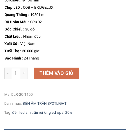
Lỗ Khoét :
Ø 130 mm
Chip LED :
COB – BRIDGELUX
Quang Thông :
1950 Lm
Độ Hoàn Màu :
CRI>92
Góc Chiếu :
30 độ
Chất Liệu :
Nhôm đúc
Xuất Xứ :
Việt Nam
Tuổi Thọ :
50.000 giờ
Bảo Hành :
24 Tháng
Số lượng
THÊM VÀO GIỎ
Mã:
DLR-20-T150
Danh mục:
ĐÈN ÂM TRẦN SPOTLIGHT
Tag:
đèn led âm trần rọi kingled opal 20w