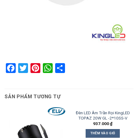
Facebook
Twitter
Pinterest
WhatsApp
Share
SẢN PHẨM TƯƠNG TỰ
Đèn LED Âm Trần Rọi KingLED
TOPAZ 20W GL -2*10SS-V
937.000
₫
THÊM VÀO GIỎ