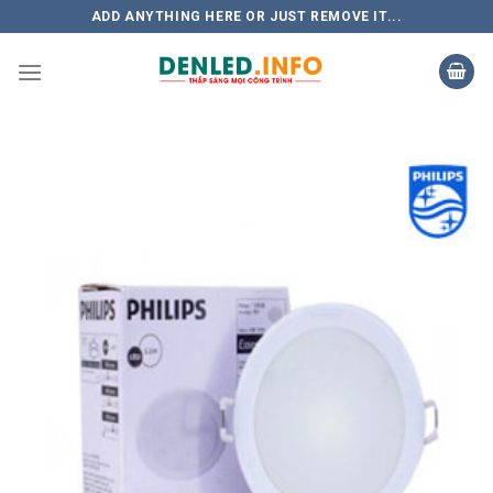
Skip
ADD ANYTHING HERE OR JUST REMOVE IT...
to
content