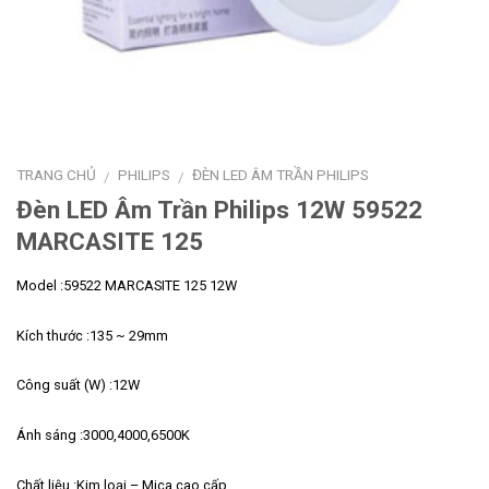
TRANG CHỦ
PHILIPS
ĐÈN LED ÂM TRẦN PHILIPS
/
/
Đèn LED Âm Trần Philips 12W 59522
MARCASITE 125
Model :59522 MARCASITE 125 12W
Kích thước :135 ~ 29mm
Công suất (W) :12W
Ánh sáng :3000,4000,6500K
Chất liệu :Kim loại – Mica cao cấp