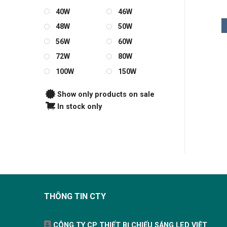
575.000
₫
40W
46W
THÊM VÀO GIỎ
48W
50W
56W
60W
72W
80W
100W
150W
Show only products on sale
In stock only
THÔNG TIN CTY
CÔNG TY CP THIẾT BỊ CHIẾU SÁNG LED VIỆT