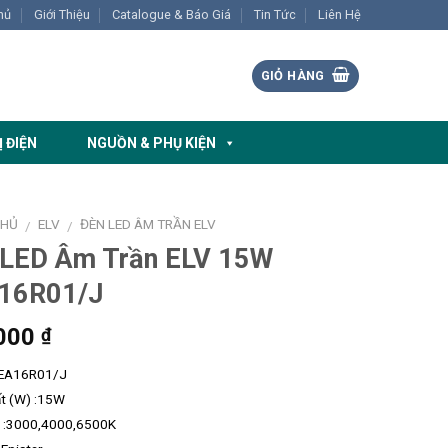
hủ
Giới Thiệu
Catalogue & Báo Giá
Tin Tức
Liên Hệ
GIỎ HÀNG
Ị ĐIỆN
NGUỒN & PHỤ KIỆN
CHỦ
ELV
ĐÈN LED ÂM TRẦN ELV
/
/
 LED Âm Trần ELV 15W
16R01/J
000
₫
CEA16R01/J
t (W) :15W
 :3000,4000,6500K