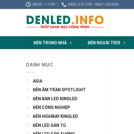
Skip
08:30 - 17:30
0932.312.519 - 0967.120.005
to
content
ĐÈN TRONG NHÀ
ĐÈN NGOÀI TRỜI
DANH MỤC
ASIA
ĐÈN ÂM TRẦN SPOTLIGHT
ĐÈN BÀN LED KINGLED
ĐÈN CÔNG NGHIỆP
ĐÈN HIGHBAY KINGLED
ĐÈN LED GẮN TỦ