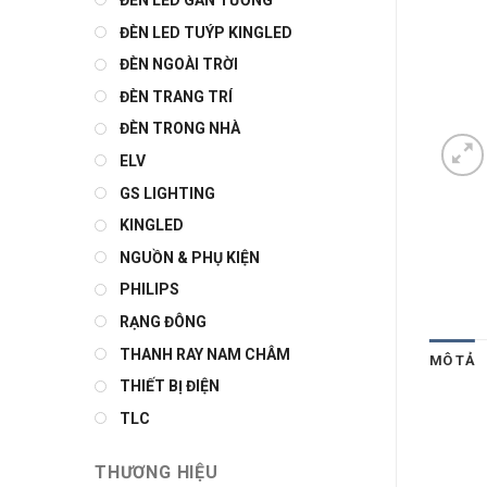
ĐÈN LED GẮN TƯỜNG
ĐÈN LED TUÝP KINGLED
ĐÈN NGOÀI TRỜI
ĐÈN TRANG TRÍ
ĐÈN TRONG NHÀ
ELV
GS LIGHTING
KINGLED
NGUỒN & PHỤ KIỆN
PHILIPS
RẠNG ĐÔNG
THANH RAY NAM CHÂM
MÔ TẢ
THIẾT BỊ ĐIỆN
TLC
THƯƠNG HIỆU