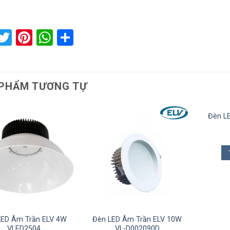
acebook
Twitter
Pinterest
WhatsApp
Share
PHẨM TƯƠNG TỰ
Đèn L
LED Âm Trần ELV 4W
Đèn LED Âm Trần ELV 10W
VLED2504
VL-D002090D