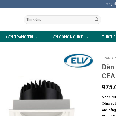
Trang c
ĐÈN TRANG TRÍ
ĐÈN CÔNG NGHIỆP
THIẾT B
TRANG 
Đèn
CEA
975.
Model :
Công suấ
Ánh sáng