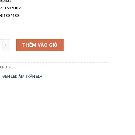
Epistar
ớc :153*H82
t:Ф138*138
g
THÊM VÀO GIỎ
6R01/J
c:
ĐÈN LED ÂM TRẦN ELV