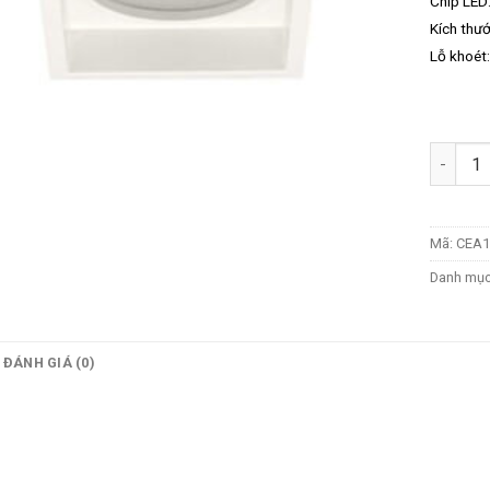
Chip LED:
Kích thư
Lỗ khoé
Số lượn
Mã:
CEA1
Danh mụ
ĐÁNH GIÁ (0)