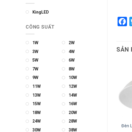
KingLED
F
CÔNG SUẤT
1W
2W
SẢN 
3W
4W
5W
6W
 LED Âm Trần ELV 7W
7W
8W
VL07-072-TMA
165.000
₫
9W
10W
11W
12W
THÊM VÀO GIỎ
13W
14W
15W
16W
18W
20W
24W
28W
Đèn LED Âm Trần ELV 32W
Đèn 
30W
38W
VL32-210-VMA