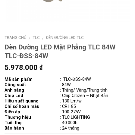
TRANG CHỦ
TLC
ĐÈN ĐƯỜNG LED TLC
/
/
Đèn Đường LED Mặt Phẳng TLC 84W
TLC-ĐSS-84W
5.978.000
₫
Mã sản phẩm
:
TLC-ĐSS-84W
Công suất
: 84W
Ánh sáng
: Trắng/ Vàng/Trung tinh
Chip Led
: Chip Citizen – Nhật Bản
Hiệu suất quang
: 130 Lm/w
Chỉ số hoàn màu
: CRI=85
Điện áp
: 100-275V
Thương hiệu
: TLC LIGHTING
Tuổi thọ
: 40.000h
Bảo hành
: 24 tháng