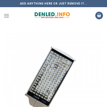
Skip
ADD ANYTHING HERE OR JUST REMOVE IT...
to
content