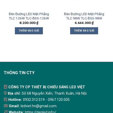
Đèn Đường LED Mặt Phẳng
Đèn Đường LED Mặt Phẳng
TLC 126W TLC-ĐSS-126W
TLC 98W TLC-ĐSS-98W
8.200.000
₫
6.644.000
₫
THÊM VÀO GIỎ
THÊM VÀO GIỎ
THÔNG TIN CTY
CÔNG TY CP THIẾT BỊ CHIẾU SÁNG LED VIỆT
Địa chỉ:
Số 68 Nguyễn Xiển, Thanh Xuân, Hà Nội.
Hotline:
0932.312.519 - 0967.120.005
Gmail:
ledviet.hn@gmail.com.
Website:
https://denled.info/