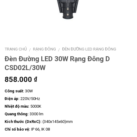
TRANG CHỦ
RẠNG ĐÔNG
ĐÈN ĐƯỜNG LED RẠNG ĐÔNG
/
/
Đèn Đường LED 30W Rạng Đông D
CSD02L/30W
858.000
₫
Công suất:
30W
Điện áp:
220V/50Hz
Nhiệt độ màu:
5000K
Quang thông:
3300 lm
Kích thước (DxRxC):
(340x145x60)mm
Chỉ số bảo vệ:
IP 66, IK 08