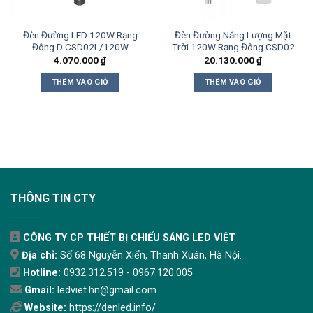
Đèn Đường LED 120W Rạng
Đèn Đường Năng Lượng Mặt
Đông D CSD02L/120W
Trời 120W Rạng Đông CSD02
4.070.000
₫
20.130.000
₫
THÊM VÀO GIỎ
THÊM VÀO GIỎ
THÔNG TIN CTY
CÔNG TY CP THIẾT BỊ CHIẾU SÁNG LED VIỆT
Địa chỉ:
Số 68 Nguyễn Xiển, Thanh Xuân, Hà Nội.
Hotline:
0932.312.519 - 0967.120.005
Gmail:
ledviet.hn@gmail.com.
Website:
https://denled.info/