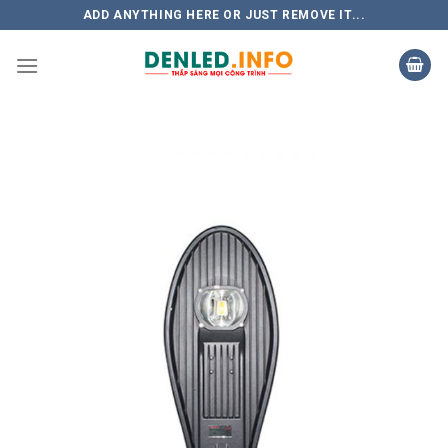
Skip
ADD ANYTHING HERE OR JUST REMOVE IT...
to
content