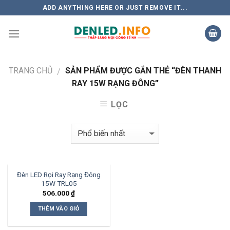
Skip
ADD ANYTHING HERE OR JUST REMOVE IT...
to
content
TRANG CHỦ
SẢN PHẨM ĐƯỢC GẮN THẺ “ĐÈN THANH
/
RAY 15W RẠNG ĐÔNG”
LỌC
Đèn LED Rọi Ray Rạng Đông
15W TRL05
506.000
₫
THÊM VÀO GIỎ