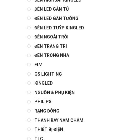
ĐÈN LED GẮN TỦ
ĐÈN LED GẮN TƯỜNG
ĐÈN LED TUÝP KINGLED
ĐÈN NGOÀI TRỜI
ĐÈN TRANG TRÍ
ĐÈN TRONG NHÀ
ELV
GS LIGHTING
KINGLED
NGUỒN & PHỤ KIỆN
PHILIPS
RẠNG ĐÔNG
THANH RAY NAM CHÂM
THIẾT BỊ ĐIỆN
TLC