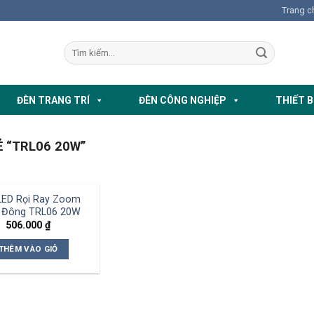
Trang c
ĐÈN TRANG TRÍ
ĐÈN CÔNG NGHIỆP
THIẾT B
 “TRL06 20W”
LED Rọi Ray Zoom
 Đông TRL06 20W
506.000
₫
THÊM VÀO GIỎ