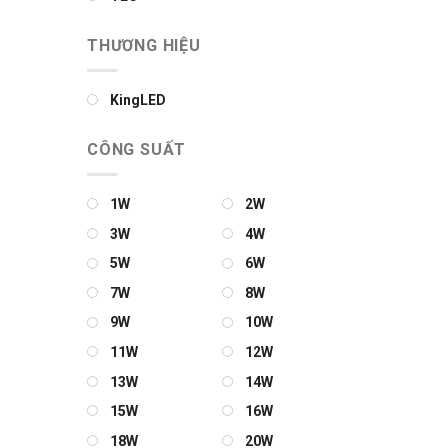
THƯƠNG HIỆU
KingLED
CÔNG SUẤT
1W
2W
3W
4W
5W
6W
7W
8W
9W
10W
11W
12W
13W
14W
15W
16W
18W
20W