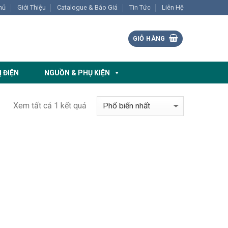
hủ
Giới Thiệu
Catalogue & Báo Giá
Tin Tức
Liên Hệ
GIỎ HÀNG
Ị ĐIỆN
NGUỒN & PHỤ KIỆN
Xem tất cả 1 kết quả