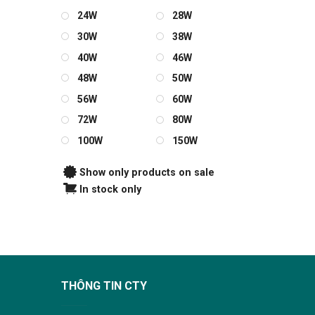
24W
28W
30W
38W
40W
46W
48W
50W
56W
60W
72W
80W
100W
150W
Show only products on sale
In stock only
THÔNG TIN CTY