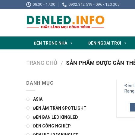
Skip
08:30 - 17:30
0932.312.519 - 0967.120.005
to
content
ĐÈN TRONG NHÀ
ĐÈN NGOÀI TRỜI
TRANG CHỦ
SẢN PHẨM ĐƯỢC GẮN THẺ
/
DANH MỤC
Đèn 
Rạng
ASIA
ĐÈN ÂM TRẦN SPOTLIGHT
ĐÈN BÀN LED KINGLED
ĐÈN CÔNG NGHIỆP
ĐÈN HIGHBAY KINGLED