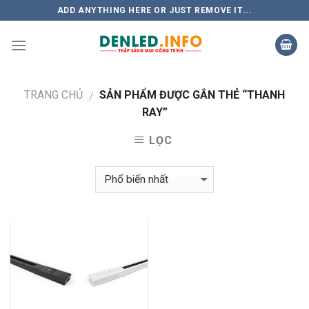
Skip
ADD ANYTHING HERE OR JUST REMOVE IT...
to
content
TRANG CHỦ
SẢN PHẨM ĐƯỢC GẮN THẺ “THANH
/
RAY”
LỌC