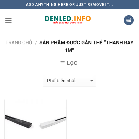
Skip
ADD ANYTHING HERE OR JUST REMOVE IT...
to
content
TRANG CHỦ
SẢN PHẨM ĐƯỢC GẮN THẺ “THANH RAY
/
1M”
LỌC