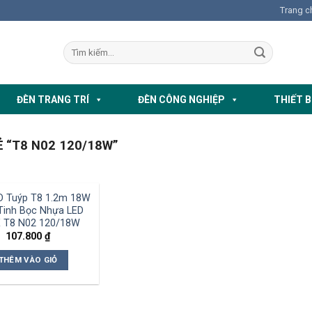
Trang c
ĐÈN TRANG TRÍ
ĐÈN CÔNG NGHIỆP
THIẾT B
“T8 N02 120/18W”
D Tuýp T8 1.2m 18W
Tinh Bọc Nhựa LED
 T8 N02 120/18W
107.800
₫
THÊM VÀO GIỎ