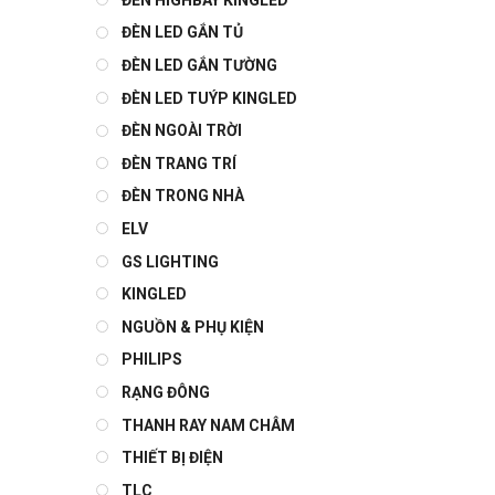
ĐÈN LED GẮN TỦ
ĐÈN LED GẮN TƯỜNG
ĐÈN LED TUÝP KINGLED
ĐÈN NGOÀI TRỜI
ĐÈN TRANG TRÍ
ĐÈN TRONG NHÀ
ELV
GS LIGHTING
KINGLED
NGUỒN & PHỤ KIỆN
PHILIPS
RẠNG ĐÔNG
THANH RAY NAM CHÂM
THIẾT BỊ ĐIỆN
TLC