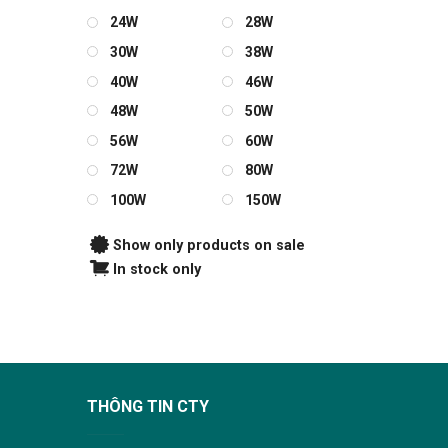
24W
28W
30W
38W
40W
46W
48W
50W
56W
60W
72W
80W
100W
150W
Show only products on sale
In stock only
THÔNG TIN CTY