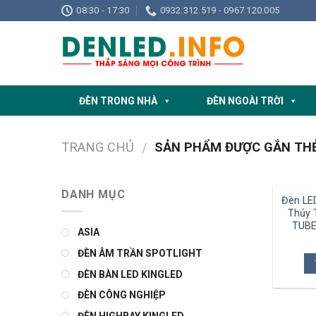
Skip
08:30 - 17:30
0932.312.519 - 0967.120.005
to
content
ĐÈN TRONG NHÀ
ĐÈN NGOÀI TRỜI
TRANG CHỦ
SẢN PHẨM ĐƯỢC GẮN THẺ 
/
DANH MỤC
Đèn LE
Thủy 
TUBE
ASIA
ĐÈN ÂM TRẦN SPOTLIGHT
ĐÈN BÀN LED KINGLED
ĐÈN CÔNG NGHIỆP
ĐÈN HIGHBAY KINGLED