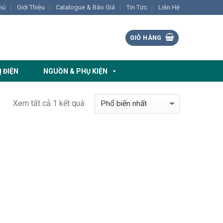
hủ
Giới Thiệu
Catalogue & Báo Giá
Tin Tức
Liên Hệ
GIỎ HÀNG
Ị ĐIỆN
NGUỒN & PHỤ KIỆN
Xem tất cả 1 kết quả