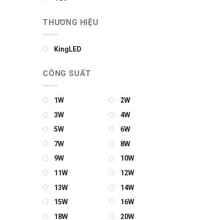
THƯƠNG HIỆU
KingLED
CÔNG SUẤT
1W
2W
3W
4W
5W
6W
7W
8W
9W
10W
11W
12W
13W
14W
15W
16W
18W
20W