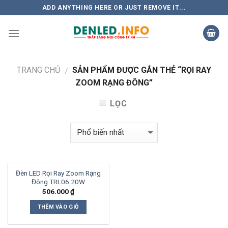
Skip
ADD ANYTHING HERE OR JUST REMOVE IT...
to
content
TRANG CHỦ
SẢN PHẨM ĐƯỢC GẮN THẺ “RỌI RAY
/
ZOOM RẠNG ĐÔNG”
LỌC
Đèn LED Rọi Ray Zoom Rạng
Đông TRL06 20W
506.000
₫
THÊM VÀO GIỎ