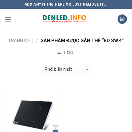
Skip
ADD ANYTHING HERE OR JUST REMOVE IT...
to
content
TRANG CHỦ
SẢN PHẨM ĐƯỢC GẮN THẺ “RD SW.4”
/
LỌC